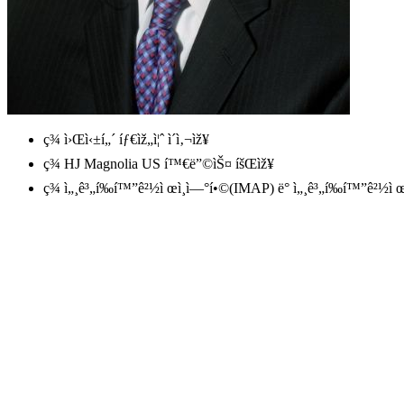
ç¾ ì›Œì‹±í„´ íƒ€ìž„ì¦ˆ ì´ì‚¬ìž¥
ç¾ HJ Magnolia US í™€ë”©ìŠ¤ íšŒìž¥
ç¾ ì„¸ê³„í‰í™”ê²½ì œì¸ì—°í•©(IMAP) ë° ì„¸ê³„í‰í™”ê²½ì 