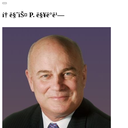
í† ë§ˆìŠ¤ P. ë§¥ë°ë¹—