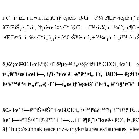
ì´ë²ˆ ì‹ ìž„ ì´ì‚¬ ì„ ìž„ì€ ìƒˆë¡œìš´ ì§€ì—­ê³¼ ë¶„ì•¼ë¡œ ì
íŒŒíŠ¸ë„ˆì‹­ì„ í†µí•œ ì¤‘ë™ ì§€ì—­ í™•ìž¥, ë¯¼ê°„ ë¶€ë¬
ëŒ€ì¤‘ì˜ í–‰ë™ì„ ì¸¡ì • ê°€ëŠ¥í•œ ì„±ê³¼ë¡œ ì „í™˜í•˜ëŠ” ì
ê¸€ë¡œë²Œ ì‹œí‹°ì¦Œì˜ ê³µë™ ì„¤ë¦½ìžì´ìž CEOì¸ íœ´ 
í•„ìš”í•œ ì‹œì ì—, íƒì›”í•œ ë¦¬ë”ë“¤ì„ ì´ì‚¬íšŒì— ë§žì
ì¤‘ë™ê³¼ ì•„í”„ë¦¬ì¹´ì—ì„œ ìƒˆë¡œìš´ ì²­ì¤‘ì„ ê²°ì§‘í•˜ê³ 
â€» íœ´ ì—ë°˜ìŠ¤ëŠ” ì œ6íšŒ ì„ í•™í‰í™”ìƒ ìˆ˜ìƒìž ìž…
íœ´ ì—ë°˜ìŠ¤ì˜ í‰í™”ì  ì—…ì ì´ ê¶ê¸ˆí•˜ì‹œë‹¤ë©´, ì•„ëž˜ 
â†’ http://sunhakpeaceprize.org/kr/laureates/laureates_