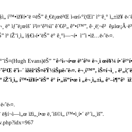
¡°ì§ì„ í™•ìž¥í•˜ë ¤ëŠ” ê¸€ë¡œë²Œ ì‹œí‹°ì¦Œì˜ ì°¨ê¸° ì„±ìž¥ ë‹
¸ ë° ìƒˆë¡œìš´ ì²­ì¤‘ê³¼ì˜ ê´€ê³„ ê°•í™”, ê·¸ë¦¬ê³ êµìœ¡
º íŽ˜ì¸ì„ ì§€ì›í•˜ëŠ” ë° ê¸°ì—¬í• ì˜ˆì •ìž…ë‹ˆë‹¤.
ì—ë°˜ìŠ¤(Hugh Evans)ëŠ”
"ê·¹ì‹¬í•œ ë¹ˆê³¤ ë¬¸ì œë¥¼ í•´ê²°í•
´í•˜ê²Œ ë˜ì–´ ìžëž‘ìŠ¤ëŸ½ìŠµë‹ˆë‹¤. ë¬¸í™”, ìŠ¤í¬ì¸ , ë¹„ì¦
ìº íŽ˜ì¸ì„ í™•ìž¥í•˜ëŠ” ë° í•„ìš”í•œ ì „ë¬¸ì„±ì„ ê°–ì¶”ê³ 
ë‹ˆë‹¤.
ë§í¬ì—ì„œ ìžì„¸í•œ ë‚´ìš©ì„ í™•ì¸í•´ ë³´ì„¸ìš”.
view.php?idx=967