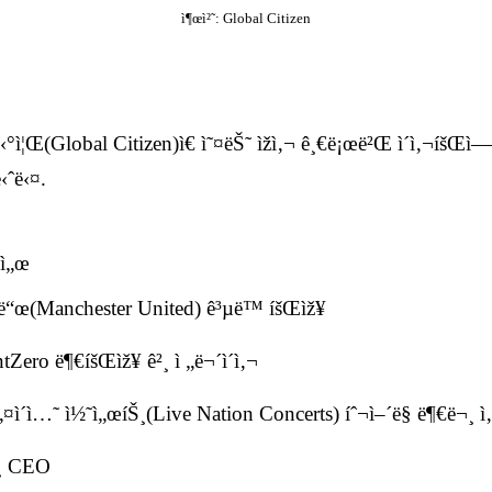
ì¶œì²˜: Global Citizen
œí‹°ì¦Œ(Global Citizen)ì€ ì˜¤ëŠ˜ ìžì‚¬ ê¸€ë¡œë²Œ ì´ì‚¬íšŒì—
‹ˆë‹¤.
€ì„œ
´í‹°ë“œ(Manchester United) ê³µë™ íšŒìž¥
Zero ë¶€íšŒìž¥ ê²¸ ì „ë¬´ì´ì‚¬
„¤ì´ì…˜ ì½˜ì„œíŠ¸(Live Nation Concerts) íˆ¬ì–´ë§ ë¶€ë¬¸ ì
ê²¸ CEO