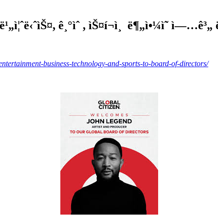
¦ˆë‹ˆìŠ¤, ê¸°ìˆ , ìŠ¤í¬ì¸ ë¶„ì•¼ì˜ ì—…ê³„ ë¦
-entertainment-business-technology-and-sports-to-board-of-directors/