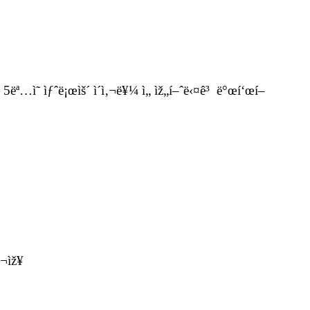
 5ëª…ì˜ ìƒˆë¡œìš´ ì´ì‚¬ë¥¼ ì„ ìž„í–ˆë‹¤ê³ ë°œí‘œí–
‚¬ìž¥