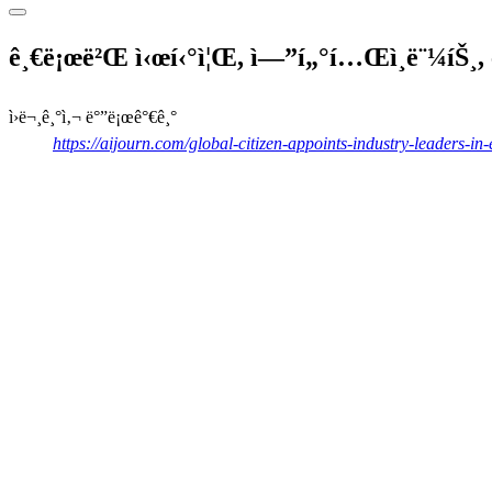
ê¸€ë¡œë²Œ ì‹œí‹°ì¦Œ, ì—”í„°í…Œì¸ë¨¼íŠ¸, ë¹„ì
ì›ë¬¸ê¸°ì‚¬ ë°”ë¡œê°€ê¸°
https://aijourn.com/global-citizen-appoints-industry-leaders-in