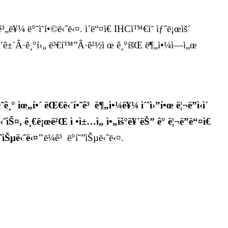
¨ê³„ë¥¼ ë°˜ì˜í•©ë‹ˆë‹¤. ì´ë“¤ì€ IHCì™€ì˜ ìƒˆë¡œìš´
Â·ë³´ê±´Â·ê¸°í›„ ë³€í™”Â·ê²½ì œ ê¸°íšŒ ë¶„ì•¼ì—ì„œ
˜ê¸° ìœ„í•´ ëŒ€ë‹´í•˜ê³ ë¶„ì•¼ë¥¼ ì´ˆì›”í•œ ë¦¬ë”ì‹­ì´
ˆë‹ˆìŠ¤, ê¸€ë¡œë²Œ ì •ì±…ì„ ì•„ìš°ë¥´ëŠ” ê° ë¦¬ë”ë“¤ì€
ìžˆìŠµë‹ˆë‹¤"
ë¼ê³ ë°í˜”ìŠµë‹ˆë‹¤.