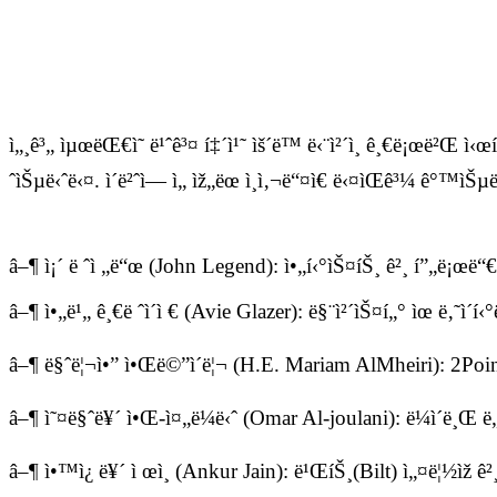
ì„¸ê³„ ìµœëŒ€ì˜ ë¹ˆê³¤ í‡´ì¹˜ ìš´ë™ ë‹¨ì²´ì¸ ê¸€ë¡œë²Œ ì‹
ˆìŠµë‹ˆë‹¤. ì´ë²ˆì— ì„ ìž„ëœ ì¸ì‚¬ë“¤ì€ ë‹¤ìŒê³¼ ê°™ìŠµë
â–¶ 
ì¡´ ë ˆì „ë“œ (John Legend): ì•„í‹°ìŠ¤íŠ¸ ê²¸ í”„ë¡œë“
â–¶ 
ì•„ë¹„ ê¸€ë ˆì´ì € (Avie Glazer): ë§¨ì²´ìŠ¤í„° ìœ ë‚˜ì
â–¶ 
ë§ˆë¦¬ì•” ì•Œë©”ì´ë¦¬ (H.E. Mariam AlMheiri): 2Point
â–¶ 
ì˜¤ë§ˆë¥´ ì•Œ-ì¤„ë¼ë‹ˆ (Omar Al-joulani): ë¼ì´ë¸Œ ë
â–¶ 
ì•™ì¿ ë¥´ ì œì¸ (Ankur Jain): ë¹ŒíŠ¸(Bilt) ì„¤ë¦½ìž 