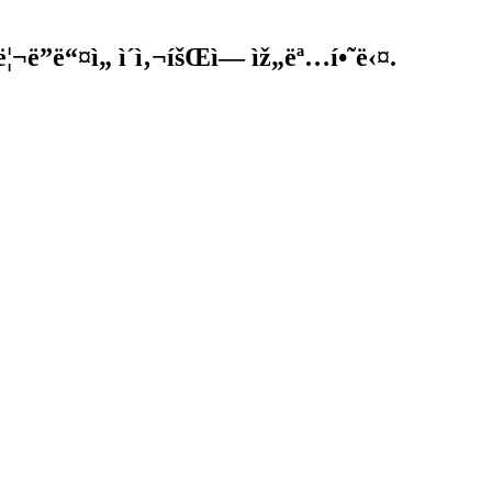
¬ë”ë“¤ì„ ì´ì‚¬íšŒì— ìž„ëª…í•˜ë‹¤.