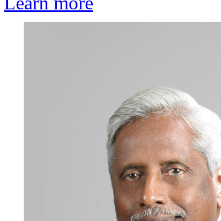
Learn more