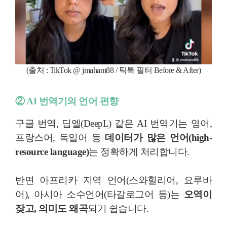
(출처 : TikTok @ jmaham88 / 틱톡 필터
Before & After
)
② AI 번역기의 언어 편향
구글 번역, 딥엘(DeepL) 같은 AI 번역기는 영어,
프랑스어, 독일어 등
데이터가 많은 언어(high-
resource language)
는 정확하게 처리합니다.
반면 아프리카 지역 언어(스와힐리어, 요루바
어), 아시아 소수언어(타갈로그어 등)는
오역이
잦고, 의미도 왜곡
되기 쉽습니다.