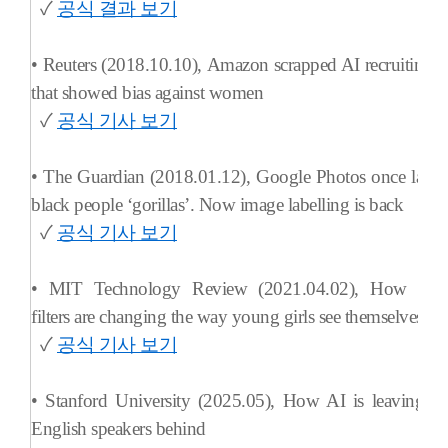
✓
공식 결과 보기
• Reuters (2018.10.10),
Amazon scrapped AI recruiting t
that showed bias against women
✓
공식 기사 보기
• The Guardian (2018.01.12),
Google Photos once label
black people ‘gorillas’. Now image labelling is back
✓
공식 기사 보기
• MIT Technology Review (2021.04.02),
How beau
filters are changing the way young girls see themselves
✓
공식 기사 보기
• Stanford University (2025.05),
How AI is leaving n
English speakers behind