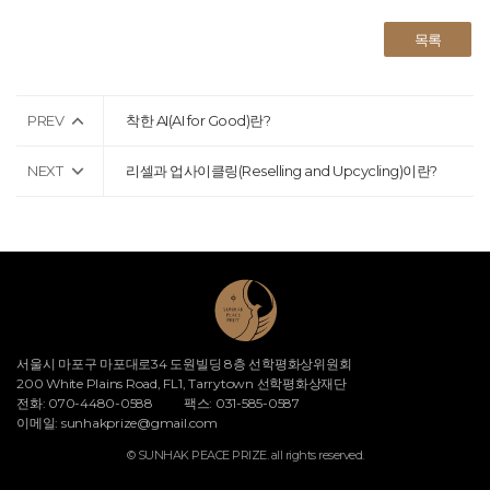
목록
PREV
착한 AI(AI for Good)란?
NEXT
리셀과 업사이클링(Reselling and Upcycling)이란?
서울시 마포구 마포대로34 도원빌딩 8층 선학평화상위원회
200 White Plains Road, FL1, Tarrytown 선학평화상재단
전화: 070-4480-0588
팩스: 031-585-0587
이메일:
sunhakprize@gmail.com
© SUNHAK PEACE PRIZE. all rights reserved.