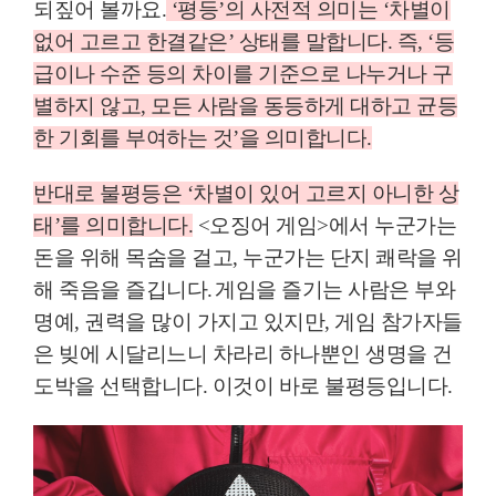
되짚어 볼까요
.
‘
평등
’
의 사전적 의미는
‘
차별이
없어 고르고 한결같은
’
상태를 말합니다
.
즉
,
‘
등
급이나 수준 등의 차이를 기준으로 나누거나 구
별하지 않고
,
모든 사람을 동등하게 대하고 균등
한 기회를 부여하는 것
’
을 의미합니다
.
반대로 불평등은
‘
차별이 있어 고르지 아니한 상
태
’
를 의미합니다
.
<
오징어 게임
>
에서 누군가는
돈을 위해 목숨을 걸고
,
누군가는 단지 쾌락을 위
해 죽음을 즐깁니다
.
게임을 즐기는 사람은 부와
명예
,
권력을 많이 가지고 있지만
,
게임 참가자들
은 빚에 시달리느니 차라리 하나뿐인 생명을 건
도박을 선택합니다
.
이것이 바로 불평등입니다
.