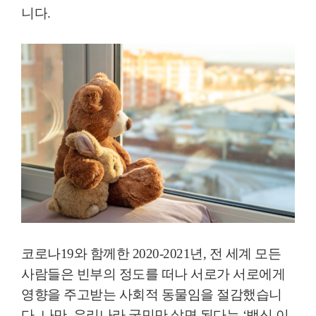
니다
.
코로나
19
와 함께한
2020-2021
년
,
전 세계 모든
사람들은 빈부의 정도를 떠나 서로가 서로에게
영향을 주고받는 사회적 동물임을 절감했습니
다
.
나만
,
우리나라 국민만 살면 된다는
‘
백신 이