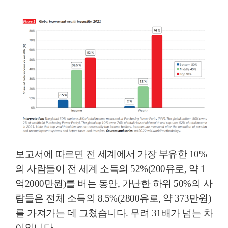
보고서에 따르면 전 세계에서 가장 부유한
10%
의 사람들이 전 세계 소득의
52%(200
유로
,
약
1
억
2000
만원
)
를 버는 동안
,
가난한 하위
50%
의 사
람들은 전체 소득의
8.5%(2800
유로
,
약
373
만원
)
를 가져가는 데 그쳤습니다
.
무려
31
배가 넘는 차
이입니다
.