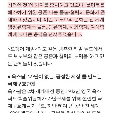
성적인 것
’
의 가치를 중시하고 있으며
,
불평등을
해소하기 위한 공존
·
나눔
·
돌봄
·
협력의 문화가 존
재하고 있습니다
.
이런 보노보의 문화는 전 세계
영장류학계는 물론
,
인류학계
,
사회학계
,
여성학
계에 크나큰 충격을 던져주었습니다
.
<
오징어 게임
>
과도 같은 냉혹한 리얼 월드에서
도 보노보와 같은 공존과 협력의 노력을 하고 있
는 단체들이 있습니다
.
● 옥스팜
,
‘
가난이 없는
,
공정한 세상
’
를 만드는
국제구호단체
옥스팜은
2
차 세계대전 중인
1942
년 영국 옥스
퍼드 학술위원회가 가난구제를 위해 설립한 국
제구호개발기구로
,
지난
80
여 년 동안 전 세계