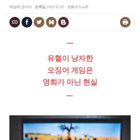
작성자
관리자
등록일
2021-12-29
조회수
3,428
ㅡ
유혈이 낭자한
오징어 게임은
영화가 아닌 현실
ㅡ