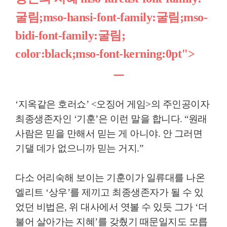
굴림;mso-hansi-font-family:굴림;mso-
bidi-font-family:굴림;
color:black;mso-font-kerning:0pt">
ㅡ
‘
지옥같은 호러쇼
’
<
오징어 게임
>
의 주인공이자
최종생존자인
‘
기훈
’
은 이런 말을 합니다
.
“
원래
사람은 믿을 만해서 믿는 게 아니야
.
안 그러면
기댈 데가 없으니까 믿는 거지
.
”
다소 어리숙해 보이는 기훈이가 일류대를 나온
엘리트
‘
상우
’
를 제끼고 최종생존자가 될 수 있
었던 비법은
,
위 대사에서 엿볼 수 있듯 그가
‘
더
불어 살아가는 지혜
’
를 갖췄기 때문일지도 모릅