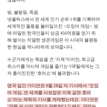
빚
,
불평등
,
죽음
넷플릭스에서 전 세계 인기 순위
1
위를 기록하며
세계적인 돌풍을 불러일으킨
<
오징어 게임
>.
빚
에 떠밀린 한국인들이 상금
456
억원을 얻기 위
해 벌이는 치열한 생존게임은 이 시대의 불평등
한 현실을 적나라하게 보여줍니다
.
누군가에게는 목숨을 건
‘
지옥
’
이지만
,
최고급
위스키를 마시며 게임을 즐기는
VIP
들에게는 그
저 흥미진진한
‘
호러쇼
’
에 불과합니다
.
영국 일간 가디언은
9
월
28
일 자 기사에서
"
오징
어 게임
,
전 세계를 사로잡은 지옥 같은 호러
쇼
"
라는 제목의 기사를 게재했는데요
.
가디언은
"
작품 속 살인 게임이 끔찍하다고 해도
,
끝없는