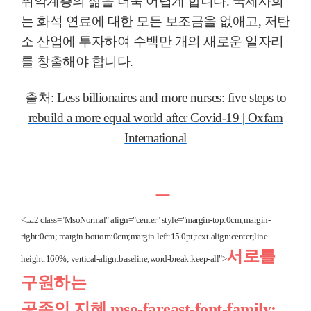
취약계층의 삶을 더욱 어렵게 합니다
.
국제사회
는 화석 연료에 대한 모든 보조금을 없애고
,
저탄
소 산업에 투자하여 수백만 개의 새로운 일자리
를 창출해야 합니다
.
출처
:
Less billionaires and more nurses: five steps to
rebuild a more equal world after Covid-19 | Oxfam
International
ㅡ
<ㅗ2 class="MsoNormal" align="center" style="margin-top:0cm;margin-
right:0cm; margin-bottom:0cm;margin-left:15.0pt;text-align:center;line-
서로를
height:160%; vertical-align:baseline;word-break:keep-all">
구원하는
공존의 지혜
mso-fareast-font-family: