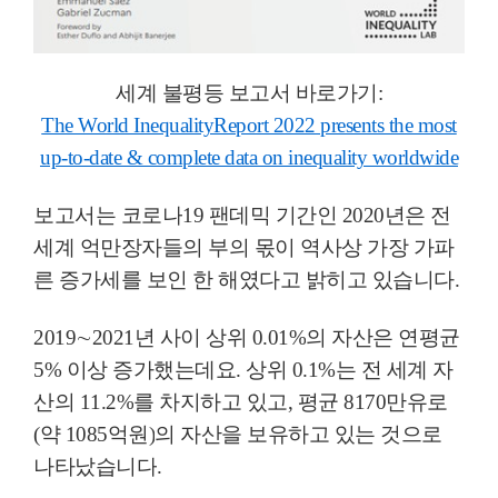
세계 불평등 보고서 바로가기
:
The World InequalityReport 2022 presents the most
up-to-date & complete data on inequality worldwide
보고서는 코로나
19
팬데믹 기간인
2020
년은 전
세계 억만장자들의 부의 몫이 역사상 가장 가파
른 증가세를 보인 한 해였다고 밝히고 있습니다
.
2019
∼
2021
년 사이 상위
0.01%
의 자산은 연평균
5%
이상 증가했는데요
.
상위
0.1%
는 전 세계 자
산의
11.2%
를 차지하고 있고
,
평균
8170
만유로
(
약
1085
억원
)
의 자산을 보유하고 있는 것으로
나타났습니다
.