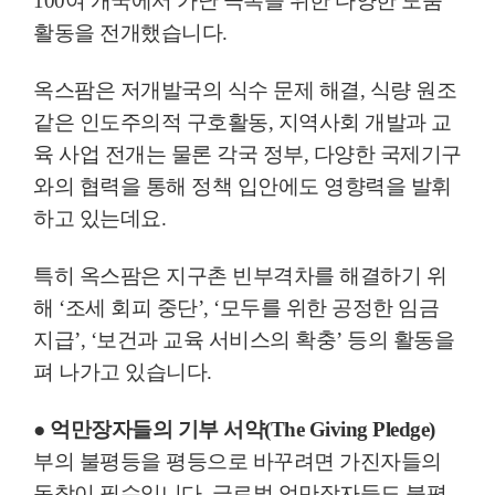
100
여 개국에서 가난 극복을 위한 다양한 도움
활동을 전개했습니다
.
옥스팜은 저개발국의 식수 문제 해결
,
식량 원조
같은 인도주의적 구호활동
,
지역사회 개발과 교
육 사업 전개는 물론 각국 정부
,
다양한 국제기구
와의 협력을 통해 정책 입안에도 영향력을 발휘
하고 있는데요
.
특히 옥스팜은 지구촌 빈부격차를 해결하기 위
해
‘
조세 회피 중단
’
,
‘
모두를 위한 공정한 임금
지급
’
,
‘
보건과 교육 서비스의 확충
’
등의 활동을
펴 나가고 있습니다
.
●
억만장자들의 기부 서약
(The Giving Pledge)
부의 불평등을 평등으로 바꾸려면 가진자들의
동참이 필수입니다
.
글로벌 억만장자들도 불평