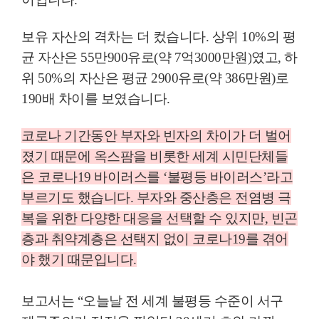
보유 자산의 격차는 더 컸습니다
.
상위
10%
의 평
균 자산은
55
만
900
유로
(
약
7
억
3000
만원
)
였고
,
하
위
50%
의 자산은 평균
2900
유로
(
약
386
만원
)
로
190
배 차이를 보였습니다
.
코로나 기간동안 부자와 빈자의 차이가 더 벌어
졌기
때문에 옥스팜을 비롯한 세계 시민단체들
은 코로나
19
바이러스를
‘
불평등 바이러스
’
라고
부르기도 했습니다
.
부자와 중산층은 전염병 극
복을 위한 다양한 대응을 선택할 수 있지만
,
빈곤
층과 취약계층은 선택지 없이 코로나
19
를 겪어
야 했기 때문입니다
.
보고서는
“
오늘날 전 세계 불평등 수준이 서구