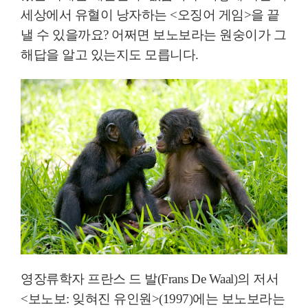
세상에서 유혈이 낭자하는
<
오징어 게임
>
을 끝
낼 수 있을까요
?
어쩌면 보노보라는 원숭이가 그
해답을 알고 있는지도 모릅니다
.
영장류학자 프란스 드 발
(Frans De Waal)
의 저서
<
보노보
:
잊혀진 유인원
>(1997)
에는 보노보라는