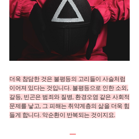
더욱 참담한 것은 불평등의 고리들이 사슬처럼
이어져 있다는 것입니다
.
불평등으로 인한 소외
,
갈등
,
빈곤은 범죄와 질병
,
환경오염 같은 사회적
문제를 낳고
,
그 피해는 취약계층의 삶을 더욱 힘
들게 합니다
.
악순환이 반복되는 것이지요
.
ㅡ