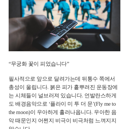
“
무
궁
화 꽃이 피었습니다
”
필사적으로 앞으로 달려가는데 뒤통수 쪽에서
총성이 울립니다
.
붉은 피가 흩뿌려진 운동장에
는 시체들이 널브러져 있습니다
.
언발란스하게
도 배경음악으로
‘
플라이 미 투 더 문
’
(Fly me to
the moon)
이 우아하게 흘러나옵니다
.
우아한 음
악 때문인지 어쩐지 비극이 비극처럼 느껴지지
않습니다
.