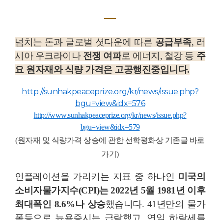
―
넘치는 돈과 글로벌 셧다운에 따른
공급부족
, 러
시아 우크라이나
전쟁 여파
로 에너지, 철강 등
주
요 원자재와 식량 가격은 고공행진중
입니다.
http://sunhakpeaceprize.org/kr/news/issue.php?
bgu=view&idx=576
http://www.sunhakpeaceprize.org/kr/news/issue.php?
bgu=view&idx=579
(원자재 및 식량가격 상승에 관한 선학평화상 기존글 바로
가기)
인플레이션을 가리키는 지표 중 하나인
미국의
소비자물가지수(CPI)는 2022년 5월 1981년 이후
최대폭인 8.6%나 상승
했습니다. 41년만의 물가
폭등으로 뉴욕증시는 급락했고, 연일 하락세를