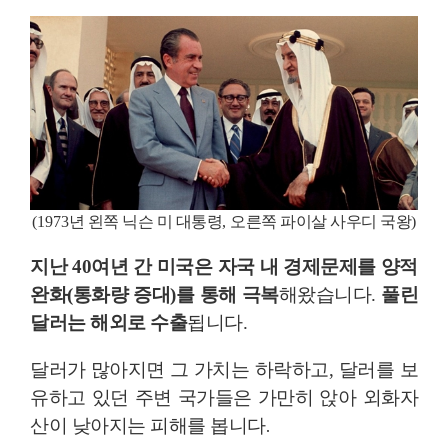
(1973
년 왼쪽 닉슨 미 대통령
,
오른쪽 파이살 사우디 국왕
)
지난 40여년 간 미국은 자국 내 경제문제를 양적
완화(통화량 증대)를 통해 극복
해왔습니다.
풀린
달러는 해외로 수출
됩니다.
달러를 보
달러가 많아지면 그 가치는 하락하고,
유하고
있던 주변 국가들은 가만히 앉아 외화자
산이 낮아지는 피해를 봅니다.