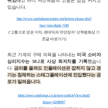
뛰었다
고 하니 저소득층의 고충은 점점 커지고
있습니다.
http://www.sunhakpeaceprize.org/kr/news/issue.php?
bgu=view&idx=598
(‘고통으로 얻은 이익, 팬데믹과 억만장자’ 선학평화상 기
존글 바로가기)
최근 가계의 구매 의욕을 나타내는
미국 소비자
심리지수는 50.2로 사상 최저치를 기록
했습니
다.
금리를 올려도 인플레이션은 잡히지 않고 경
기는 침체하는
스테그플레이션에 진입했다는 공
포
가 밀려옵니다.
https://news.einfomax.co.kr/news/articleView.html?
idxno=4208097