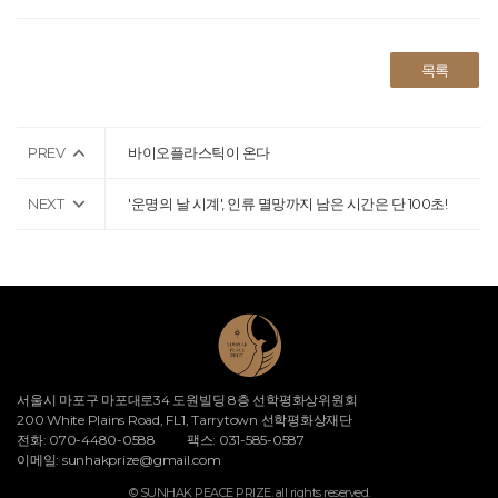
목록
PREV
바이오플라스틱이 온다
NEXT
'운명의 날 시계', 인류 멸망까지 남은 시간은 단 100초!
서울시 마포구 마포대로34 도원빌딩 8층 선학평화상위원회
200 White Plains Road, FL1, Tarrytown 선학평화상재단
전화: 070-4480-0588
팩스: 031-585-0587
이메일:
sunhakprize@gmail.com
© SUNHAK PEACE PRIZE. all rights reserved.