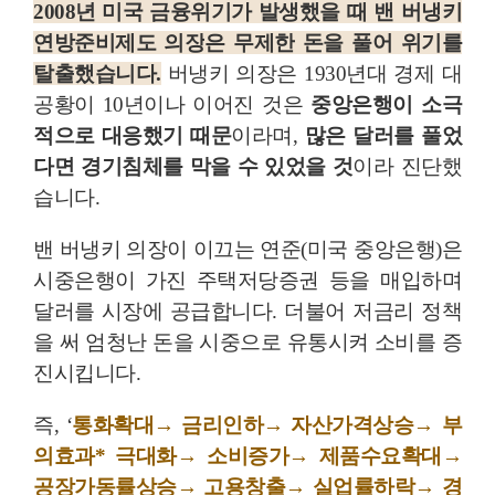
2008년 미국 금융위기가 발생했을 때
밴 버냉키
연방준비제도 의장
은
무제한
돈을 풀어 위기를
탈출
했습니다.
버냉키 의장은 1930년대 경제 대
공황이 10년이나 이어진 것은
중앙은행이 소극
적으로 대응했기 때문
이라며,
많은 달러를 풀었
다면 경기침체를 막을 수 있었을 것
이라 진단했
습니다.
밴 버냉키 의장이 이끄는 연준(미국 중앙은행)은
시중은행이 가진 주택저당증권 등을 매입하며
달러를 시장에 공급합니다. 더불어 저금리 정책
을 써 엄청난 돈을 시중으로 유통시켜 소비를 증
진시킵니다.
즉, ‘
통화확대→ 금리인하→ 자산가격상승→ 부
의효과* 극대화→ 소비증가→ 제품수요확대→
공장가동률상승→ 고용창출→ 실업률하락→ 경