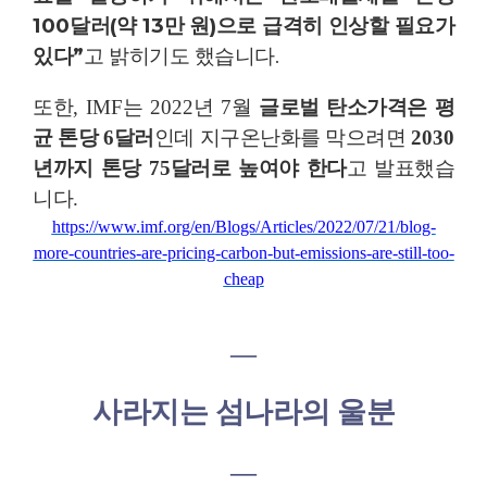
100
달러
(
약
13
만 원
)
으로 급격히 인상할 필요가
있다
”
고 밝히기도 했습니다
.
또한
, IMF
는
2022
년
7
월
글로벌 탄소가격은 평
균 톤당
6
달러
인데 지구온난화를 막으려면
2030
년까지 톤당
75
달러로 높여야 한다
고 발표했습
니다
.
https://www.imf.org/en/Blogs/Articles/2022/07/21/blog-
more-countries-are-pricing-carbon-but-emissions-are-still-too-
cheap
―
사라지는 섬나라의 울분
―