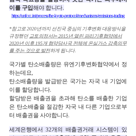
이를 구입
해야 합니다
.
https://unfccc.int/process/the-kyoto-protocol/mechanisms/emissions-trading
*
참고로
2020
년까지 선진국 중심의 기후변화 대응방식을
규정했던
교토의정서는
2015
년 열린 파리기후협약에서
2020
년 이후
195
개 협약당사국 전체에 온실가스 감축의무
를 주는 것으로 발전
하게 됩니다
.
국가별 탄소배출량은 유엔기후변화협약에서 정
하는데요
,
탄소배출량을 발급받은 국가는 자국 내 기업에
이를 할당합니다
.
할당받은 배출권을 초과해 탄소를 배출한 기업
은 탄소배출을 절감한 자국 내 다른 기업으로부
터 배출권을 사야합니다
.
세계은행에서
32
개의 배출권거래 시스템이 있