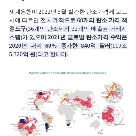
세계은행이
2022
년
5
월 발간한 탄소가격제 보고
서에 따르면
전 세계적으로
68
개의 탄소 가격 책
정도구
(36
개의 탄소세와
32
개의 배출권 거래시
스템
)
가 있으며
2021
년 글로벌 탄소가격 수익은
2020
년 대비
60%
증가한
840
억 달러
(119
조
5,320
억 원
)
라고 합니다
.