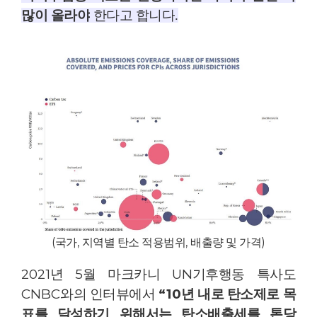
많이 올라야
한다고 합니다
.
(
국가
,
지역별 탄소 적용범위
,
배출량 및 가격
)
2021
년
5
월 마크카니
UN
기후행동 특사도
CNBC
와의 인터뷰에서
“10
년 내로 탄소제로 목
표를 달성하기 위해서는 탄소배출세를 톤당