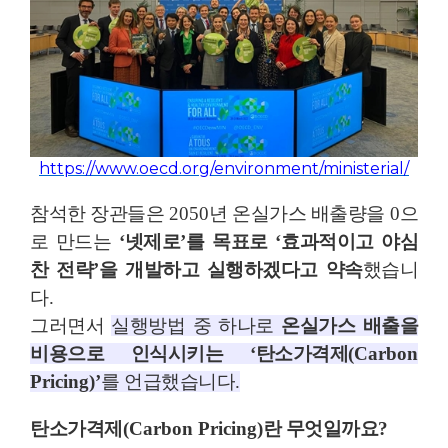
https://www.oecd.org/environment/ministerial/
참석한 장관들은
2050
년 온실가스 배출량을
0
으
로 만드는
‘
넷제로
’
를 목표로
‘
효과적이고 야심
찬 전략
’
을 개발하고 실행하겠다고 약속
했습니
다
.
그러면서
실행방법 중 하나로
온실가스 배출을
비용으로 인식시키는
‘
탄소가격제
(Carbon
Pricing)’
를 언급했습니다
.
탄소가격제
(Carbon Pricing)
란 무엇일까요
?