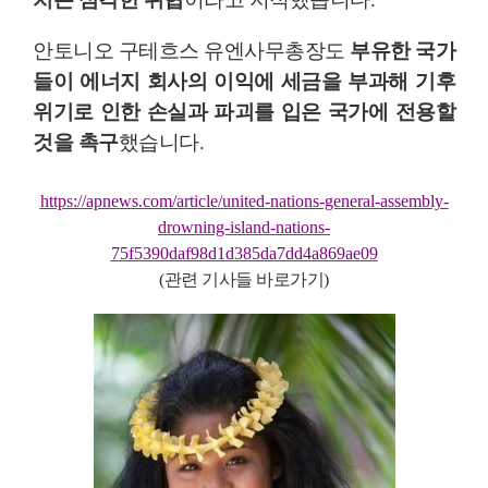
안토니오 구테흐스 유엔사무총장도
부유한 국가
들이 에너지 회사의 이익에 세금을 부과해 기후
위기로 인한 손실과 파괴를 입은 국가에 전용할
것을 촉구
했습니다
.
https://apnews.com/article/united-nations-general-assembly-
drowning-island-nations-
75f5390daf98d1d385da7dd4a869ae09
(
관련 기사들 바로가기
)