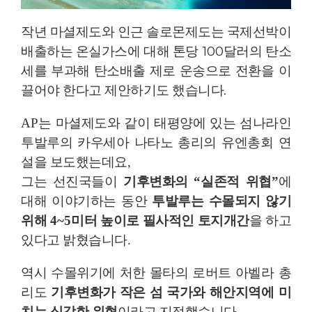
작년 마셜제도와 인근 솔로몬제도는 국제선박이
배출하는 온실가스에 대해 톤당
100
달러의 탄소
세를 부과해 탄소배출 제로 운송으로 전환을 이
끌어야 한다고 제안하기도 했습니다
.
AP
는 마셜제도와 같이 태평양에 있는 섬나라인
투발루의 카우세아 나타노 총리의 유엔총회 연
설을 보도했는데요
,
그는 선진국들이
기후변화의
“
실존적 위협
”
에
대해 이야기하는 동안
투발루는 수몰되지 않기
위해
4~5
미터 높이로 필사적인 토지개간
을 하고
있다고 밝혔습니다
.
역시 수몰위기에 처한 몰타의 로버트 아벨라 총
리도
기후변화가 작은 섬 국가와 해안지역에 미
치는 심각한 위협
이라고 지적했습니다
.