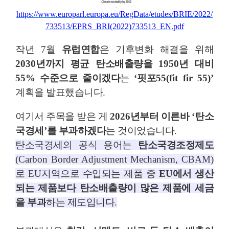
https://www.europarl.europa.eu/RegData/etudes/BRIE/2022/
733513/EPRS_BRI(2022)733513_EN.pdf
작년
7
월
유럽연합
은 기후변화 해결을 위해
2030
년까지 평균 탄소배출량을
1950
년 대비
55%
수준으로 줄이겠다
는
‘
핏포
55(fit fir 55)’
계획을 발표했습니다
.
여기서 주목을 받은 게
2026
년부터 이른바
‘
탄소
국경세
’
를 부과하겠다
는 것이었습니다
.
탄소국경세의 공식 용어는
탄소국경조정제도
(Carbon Border Adjustment Mechanism, CBAM)
로
EU
지역으로 수입되는 제품 중
EU
에서 생산
되는 제품보다 탄소배출량이 많은 제품에 세금
을 부과
하는 제도입니다
.