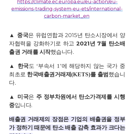
https://climate.ec.europa.eu/eu-action/eu-
emissions-trading-system-eu-ets/international-
carbon-market_en
▲
중국
은 유럽연합과
2015
년 탄소시장에서 양
자협력을 강화하기로 하고
2021
년
7
월 탄소배
출권 거래를 시작
했습니다
.
▲
한국
도
‘
부속서
1’
에 해당하지 않는 국가 중
최초로
한국배출권거래제
(KETS)
를 출범
했습니
다
.
▲
미국
은
주 정부차원에서 탄소가격제를 시행
중
입니다
.
배출권 거래제의 장점은 기업의 배출권을 정부
가 정하기 때문에 탄소 배출 감축 효과가 크다는