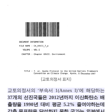
(
교토의정서 표지
)
교토의정서의
‘
부속서
1(Annex I)’
에 해당하는
37
개의 선진국들은
2012
년까지 이산화탄소 배
출량을
1990
년 대비 평균
5.2%
줄여야하는데
감축 목표량을 달성하지 못한 국가는 외부에서