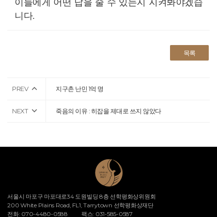
이들에게 어떤 답을 줄 수 있는지 지켜봐야겠습
니다
.
목록
PREV
지구촌 난민 1억 명
NEXT
죽음의 이유 : 히잡을 제대로 쓰지 않았다
서울시 마포구 마포대로34 도원빌딩 8층 선학평화상위원회
200 White Plains Road, FL1, Tarrytown 선학평화상재단
전화: 070-4480-0588
팩스: 031-585-0587