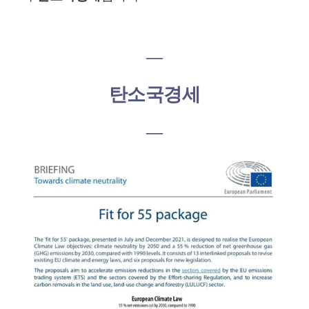
―
탄소국경세
―