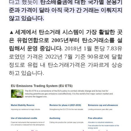
다고 했듯이
탄소배출권에 대한 국가별 운용기
준과 가격이 달라 아직 국가 간 거래는 이뤄지지
않고 있습니다
.
▲
세계에서 탄소거래 시스템이 가장 활발한 곳
은 유럽연합으로
2005
년부터 탄소거래소를 설
립해서 운영 중입니다
.
2018
년
1
월 톤당
7.83
유
로였던 가격은
2022
년
7
월 기준
90
유로에 달할
정도로 유럽 내 탄소거래가격은 가파르게 상승
하고 있습니다
.