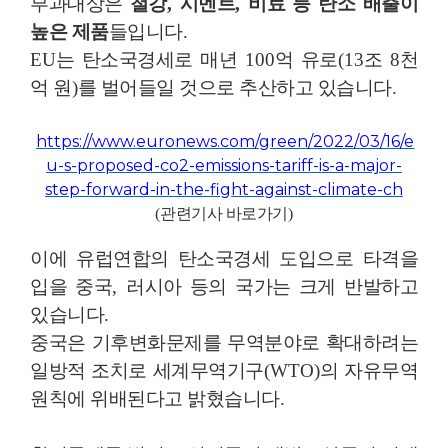
부과대상은
철강
,
시멘트
,
비료 등 탄소 배출이
높은 제품
들입니다
.
EU
는 탄소국경세로 매년
100
억 유로
(13
조
8
천
억 원
)
를 벌어들일 것으로 추산하고 있습니다
.
https://www.euronews.com/green/2022/03/16/e
u-s-proposed-co2-emissions-tariff-is-a-major-
step-forward-in-the-fight-against-climate-ch
(
관련기사 바로가기
)
이에 유럽연합의 탄소국경세 도입으로 타격을
입을 중국
,
러시아 등의 국가는 크게 반발하고
있습니다
.
중국은 기후변화문제를 무역분야로 확대하려는
일방적 조치로 세계무역기구
(WTO)
의 자유무역
원칙에 위배된다고 밝혔습니다
.