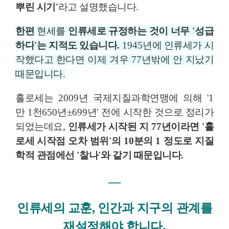
뿌린 시기
'
라고 설명했습니다
.
한편
현세를
인류세로 규정하는 것이 너무
'
성급
하다
'
는 지적도 있습니다
.
1945
년에 인류세가 시
작했다고 한다면 이제 겨우
77
년밖에 안 지났기
때문입니다
.
홀로세는
2009
년 국제지질과학연맹에 의해
'1
만
1
천
650
년
±699
년
'
전에 시작한 것으로 정리가
되었는데요
,
인류세가 시작된 지
77
년이라면
'
홀
로세 시작점 오차 범위
'
의
10
분의
1
정도로 지질
학적 관점에선
'
찰나
'
와 같기 때문입니다
.
―
인간과 지구의 관계를
인류세의 교훈,
재설정해야 합니다
.