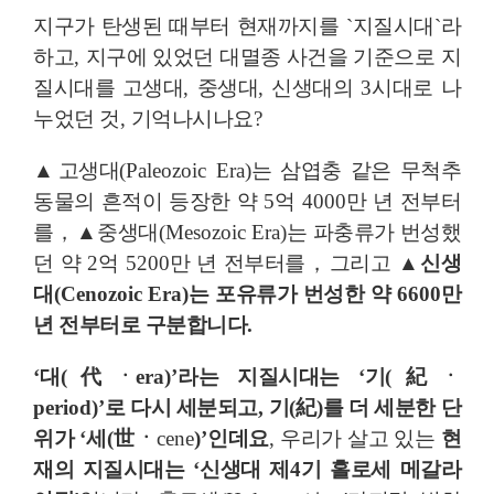
지구가 탄생된 때부터 현재까지를
`
지질시대
`
라
하고
,
지구에 있었던 대멸종 사건을 기준으로 지
질시대를 고생대
,
중생대
,
신생대의
3
시대로 나
누었던 것
,
기억나시나요
?
▲
고생대
(Paleozoic Era)
는 삼엽충 같은 무척추
동물의 흔적이 등장한 약
5
억
4000
만 년 전부터
를
，▲
중생대
(Mesozoic Era)
는 파충류가 번성했
던 약
2
억
5200
만 년 전부터를
，
그리고
▲
신생
대
(Cenozoic Era)
는 포유류가 번성한 약
6600
만
년 전부터로 구분합니다
.
‘
대
(
代
ㆍ
era)’
라는 지질시대는
‘
기
(
紀
ㆍ
period)’
로 다시 세분되고
,
기
(
紀
)
를 더 세분한 단
위가
‘
세
(
世
ㆍ
cene
)’
인데요
,
우리가 살고 있는
현
재의 지질시대는
‘
신생대 제
4
기 홀로세 메갈라