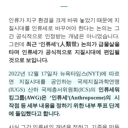
―
인류가 지구 환경을 크게 바꿔 놓았기 때문에 지
질시대를 인류세로 바꾸어야 한다는 논의는 그
간 공식적으로 인정받는 개념은 아니었습니다
.
그런데
최근
‘
인류세
’(
人類世
)
논의가 급물살을
타며 인류세가 공식적으로 지질시대에 편입될
것으로 보입니다
.
2022
년
12
월
17
일자 뉴욕타임스
(NYT)
에 따르
면 지질시대를 공인하는 국제지질과학연맹
(IUGS)
산하 국제층서위원회
(ICS)
의
인류세워
킹그룹
(AWG)
은
‘인류세
’(Anthropocene)
의 시
작점 등 세부 내용을 정하기 위한 내부 투표 단계
에 돌입했다고 합니다
.
사실 그간 인류세의 개념을 정하고
,
기준을 만들