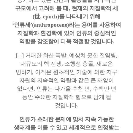
규모에서 고려해 볼 때
,
현재의 지질학적 세
(
世
, epoch)
를 나타내기 위해
‘
인류세
’(anthropocene)
라는 용어를 사용하여
지질학과 환경학에 있어 인류의 중심적인
역할을 강조함이 더욱 적절할 것입니다
.
[...]
거대한 화산 폭발
,
예상치 못한 전염병
,
대규모의 핵 전쟁
,
소행성 충돌
,
새로운
빙하기
,
아직은 원초적인 기술에 의한 지구
자원의 지속적인 약탈과 같은 큰 재앙이
없다면
,
인류는 다가올 수천 년
,
수백만 년
동안 주요한 지질학적 힘으로 남게 될
것입니다
.
인류가 초래한 문제에 맞서 지속 가능한
생태계를 이룰 수 있고 세계적으로 인정받는