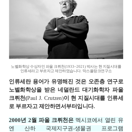
노벨화학상 수상자인 파울 크뤼천
(1933~2021)
박사는 현 지질시대를
인류세라고 부르자고 제안하였습니다
.
막스플랑크연구소
인류세란 용어가 유명해진 것은 오존층 연구로
노벨화학상을 받은 네덜란드 대기화학자 파울
크뤼천
(
Paul J. Crutzen)
이 현 지질시대를 인류세
로 부르자고 제안하면서부터입니다
.
2000
년
2
월 파울 크뤼천은
멕시코에서 열린 유
엔 산하 국제지구권
-
생물권 프로그램