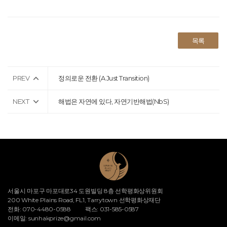
목록
PREV
정의로운 전환 (A Just Transition)
NEXT
해법은 자연에 있다, 자연기반해법(NbS)
서울시 마포구 마포대로34 도원빌딩 8층 선학평화상위원회
200 White Plains Road, FL1, Tarrytown 선학평화상재단
전화: 070-4480-0588
팩스: 031-585-0587
이메일:
sunhakprize@gmail.com