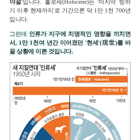
야절
'
입니다
.
홀로세
(Holocene)
는
'
마지막 빙하
기 이후 현재까지
'
로 기간으론 약
1
만
1
천
700
년
입니다
.
그런데
인류가 지구에 치명적인 영향을 끼치면
서
, 1
만
1
천여 년간 이어졌던
'
현세
'(
現世
)
를 바
꿀 상황에 이른 것입니다
.