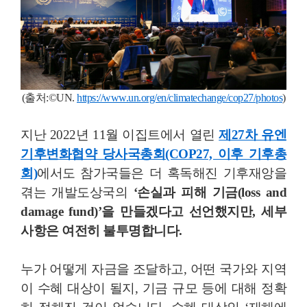
(출처:©
UN.
https://www.un.org/en/climatechange/cop27/photos
)
지난 2022년 11월 이집트에서 열린
제27차 유엔
기후변화협약 당사국총회(COP27, 이후 기후총
회)
에서도 참가국들은 더 혹독해진 기후재앙을
겪는 개발도상국의
‘손실과 피해 기금(loss and
damage fund)’을 만들겠다고 선언했지만, 세부
사항은 여전히 불투명합니다.
누가 어떻게 자금을 조달하고, 어떤 국가와 지역
이 수혜 대상이 될지, 기금 규모 등에 대해 정확