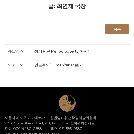
글: 최연제 국장
목록
PREV
생리 빈곤(Period poverty)이란?
NEXT
인도주의(Humanitarian)란?
서울시 마포구 마포대로34 도원빌딩 8층 선학평화상위원회
200 White Plains Road, FL1, Tarrytown 선학평화상재단
전화: 070-4480-0588
팩스: 031-585-0587
이메일:
sunhakprize@gmail.com