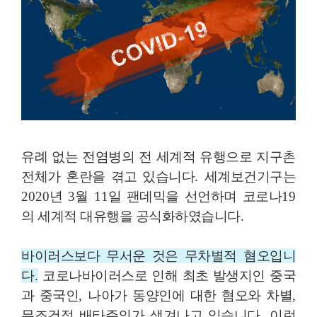
유례 없는 전염병의 전 세계적 유행으로 지구촌
전체가 혼란을 겪고 있습니다
.
세계보건기구는
2020
년
3
월
11
일 팬데믹을 선언하며 코로나
19
의 세계적 대유행을 공식화하였습니다
.
바이러스보다 무서운 것은 무차별적 혐오입니
다
.
코로나바이러스로 인해 최초 발생지인 중국
과 중국인
,
나아가 동양인에 대한 혐오와 차별
,
무조건적 배타주의가 생겨나고 있습니다
.
이런