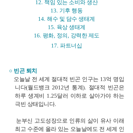
12.
책임 있는 소비와 생산
13.
기후 행동
14.
해수 및 담수 생태계
15.
육상 생태계
16.
평화
,
정의
,
강력한 제도
17.
파트너십
○
빈곤 퇴치
오늘날 전 세계 절대적 빈곤 인구는
13
억 명입
니다
(
월드뱅크
2012
년 통계
).
절대적 빈곤은
하루 생계비
1.25
달러 이하로 살아가야 하는
극빈 상태입니다
.
눈부신 고도성장으로 인류의 삶이 유사 이래
최고 수준에 올라 있는 오늘날에도 전 세계 인