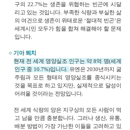
구의
22.7%
는 생존을 위협하는 빈곤에 시달
리고 있는 것입니다
.
부족한 식량과 부실한 삶
의 여건으로 생존이 위태로운
‘
절대적 빈곤
’
은
세계시민 모두가 힘을 합쳐 해결해야 할 문제
입니다
.
○
기아 퇴치
현재 전 세계 영양실조 인구는 약
8
억 명
(
세계
인구 중
10.7%)
입니다
.
유엔은
2030
년까지 굶
주림과 모든 형태의 영양실조를 종식시키는
것을 목표로 하고 있지만
,
실제적으로 달성이
어려울 것이라는 전망입니다
.
전 세계 식량의 양은 지구상의 모든 사람이 먹
고 남을 만큼 충분합니다
.
그러나 생산
,
유통
,
배분 방법이 가장 가난한 이들을 고려하고 있