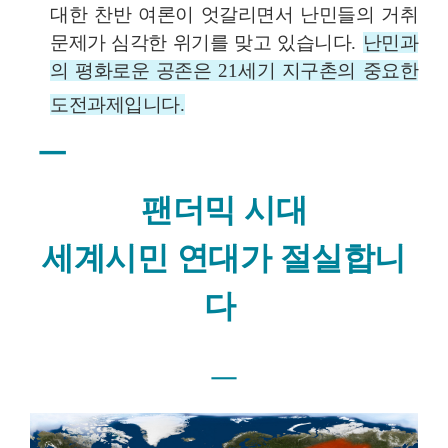
대한 찬반 여론이 엇갈리면서 난민들의 거취
문제가 심각한 위기를 맞고 있습니다
.
난민과
의 평화로운 공존은
21
세기 지구촌의 중요한
도전과제입니다
.
ㅡ
팬더믹 시대
세계시민 연대가 절실합니
다
ㅡ