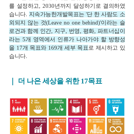
를 설정하고
, 2030
년까지 달성하기로 결의하였
습니다
.
지속가능한개발목표는
'
단 한 사람도 소
외되지 않는 것
(Leave no one behind)'
이라는 슬
로건과 함께 인간
,
지구
,
번영
,
평화
,
파트너십이
라는
5
개 영역에서 인류가 나아가야 할 방향성
을
17
개 목표와
169
개 세부 목표
로 제시하고 있
습니다
.
｜
더 나은 세상을 위한
17
목표