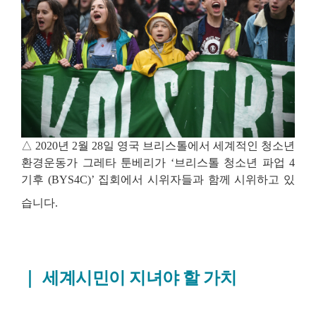
△
2020
년
2
월
28
일 영국 브리스톨에서 세계적인 청소년
환경운동가 그레타 툰베리가
‘
브리스톨 청소년 파업
4
기후
(BYS4C)’
집회에서 시위자들과 함께 시위하고 있
습니다
.
｜
세계시민이 지녀야 할 가치