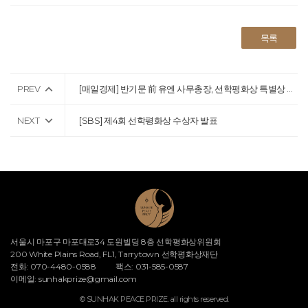
목록
PREV
[매일경제] 반기문 前 유엔 사무총장, 선학평화상 특별상 수상
NEXT
[SBS] 제4회 선학평화상 수상자 발표
서울시 마포구 마포대로34 도원빌딩 8층 선학평화상위원회
200 White Plains Road, FL1, Tarrytown 선학평화상재단
전화: 070-4480-0588
팩스: 031-585-0587
이메일:
sunhakprize@gmail.com
© SUNHAK PEACE PRIZE. all rights reserved.