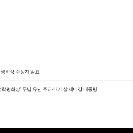
선학평화상 수상자 발표
 선학평화상', 무닙 유난 주교·마키 살 세네갈 대통령