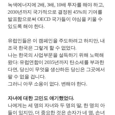
녹색에너지에
2
배
, 3
배
, 10
배 투자를 해야 하고
,
2030
년까지 국가적으로 결정된
45%
의 기여를
발표함으로써
OECD
국가들이 야심을 키울 수
있도록 해야 한다
.
유럽인들은 이 캠페인을 주도하려고 하지만
,
내
조국 한국은 그렇게 할 수 없었다
.
나는 한국의 사업부문을 설득하기 위해 노력해
왔다
:
유럽연합이
2035
년까지 탄소세를 부과한
다면
,
당신이 무엇을 생산하든
당신은 그곳에서
팔 수 없을 겁니다
.
그러니 아무 소용이 없다
.
변해야 한다
.
자녀에 대한 고민도 얘기했었다
.
나에게는 세 명의 자녀와 두 명의 딸
,
한 명의 아
들이 있지만
,
더 중요한 것은 손자가 네 명
,
손녀