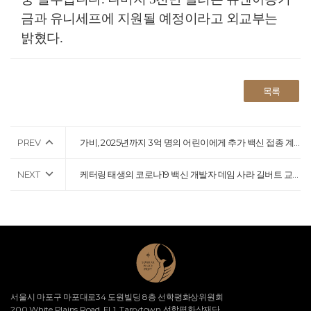
금과 유니세프에 지원될 예정이라고 외교부는
밝혔다.
목록
PREV
가비, 2025년까지 3억 명의 어린이에게 추가 백신 접종 계획 진행 중
NEXT
케터링 태생의 코로나19 백신 개발자 데임 사라 길버트 교수, 현지에서 추천한 국제상 수상
서울시 마포구 마포대로34 도원빌딩 8층 선학평화상위원회
200 White Plains Road, FL1, Tarrytown 선학평화상재단