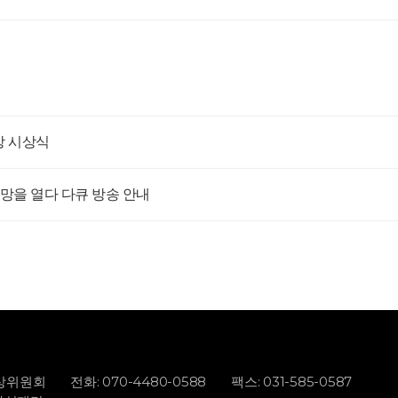
상 시상식
망을 열다 다큐 방송 안내
화상위원회
전화: 070-4480-0588
팩스: 031-585-0587