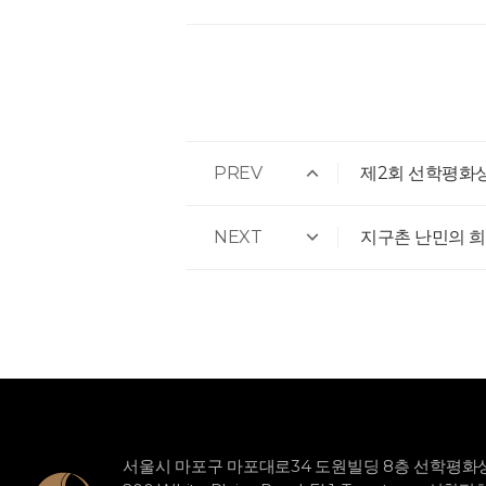
PREV
제2회 선학평화
NEXT
지구촌 난민의 희
서울시 마포구 마포대로34 도원빌딩 8층 선학평