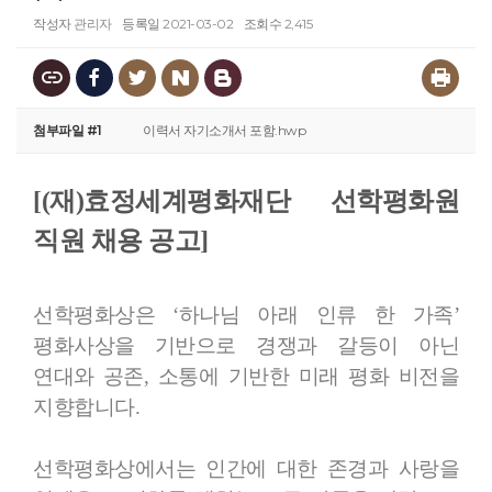
작성자
관리자
등록일
2021-03-02
조회수
2,415
첨부파일 #1
이력서 자기소개서 포함.hwp
[(재)효정세계평화재단 선학평화원
직원 채용 공고]
선학평화상은 ‘하나님 아래 인류 한 가족’
평화사상을 기반으로 경쟁과 갈등이 아닌
연대와 공존, 소통에 기반한 미래 평화 비전을
지향합니다.
선학평화상에서는 인간에 대한 존경과 사랑을