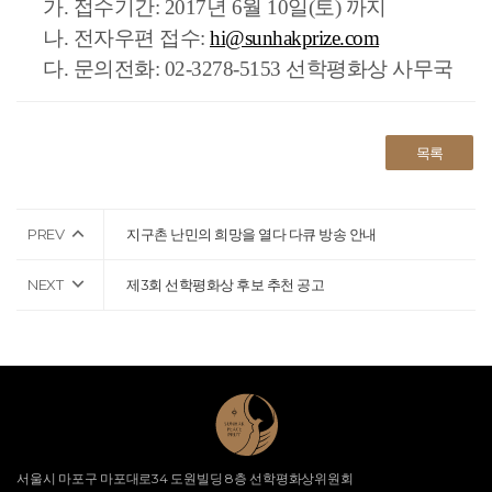
가. 접수기간: 2017년 6월 10일(토) 까지
나. 전자우편 접수:
hi@sunhakprize.com
다. 문의전화: 02-3278-5153 선학평화상 사무국
목록
PREV
지구촌 난민의 희망을 열다 다큐 방송 안내
NEXT
제3회 선학평화상 후보 추천 공고
서울시 마포구 마포대로34 도원빌딩 8층 선학평화상위원회