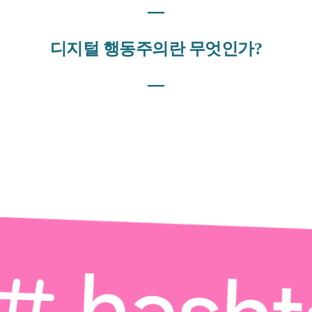
―
디지털 행동주의란 무엇인가?
―