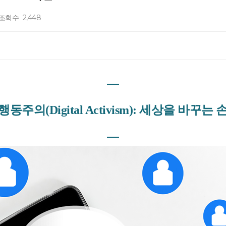
조회수
2,448
―
동주의(Digital Activism): 세상을 바꾸는
―