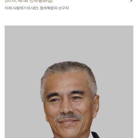
(2015, 제1회 선학평화상)
미래 식량위기의 대안, 청색혁명의 선구자