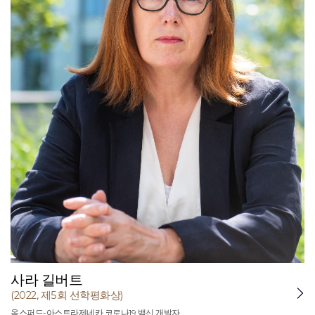
사라 길버트
(2022, 제5회 선학평화상)
옥스퍼드-아스트라제네카 코로나19 백신 개발자