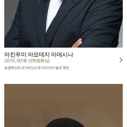
아킨우미 아요데지 아데시나
(2019, 제3회 선학평화상)
농업혁신과 굿거버넌스로 아프리카 발전 촉진