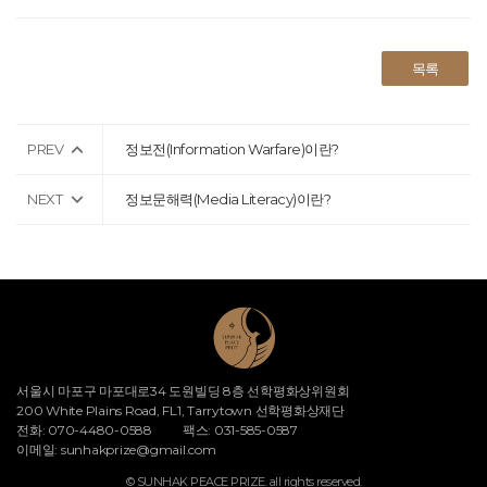
목록
PREV
정보전(Information Warfare)이란?
NEXT
정보문해력(Media Literacy)이란?
서울시 마포구 마포대로34 도원빌딩 8층 선학평화상위원회
200 White Plains Road, FL1, Tarrytown 선학평화상재단
전화: 070-4480-0588
팩스: 031-585-0587
이메일:
sunhakprize@gmail.com
© SUNHAK PEACE PRIZE. all rights reserved.