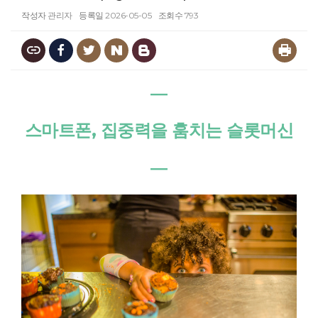
작성자
관리자
등록일
2026-05-05
조회수
793
―
스마트폰, 집중력을 훔치는 슬롯머신
―