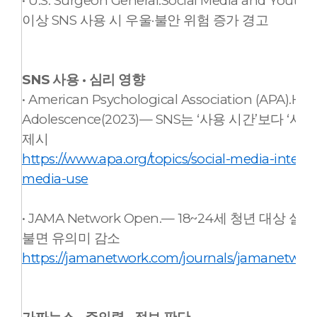
• U.S. Surgeon General.Social Media and Yout
이상 SNS 사용 시 우울·불안 위험 증가 경고
SNS 사용 · 심리 영향
• American Psychological Association (APA).Heal
Adolescence(2023)— SNS는 ‘사용 시간’보
제시
h
ttps://www.apa.org/topics/social-media-interne
media-use
• JAMA Network Open.— 18~24세 청년 대상
불면 유의미 감소
https://jamanetwork.com/journals/jamanetwork