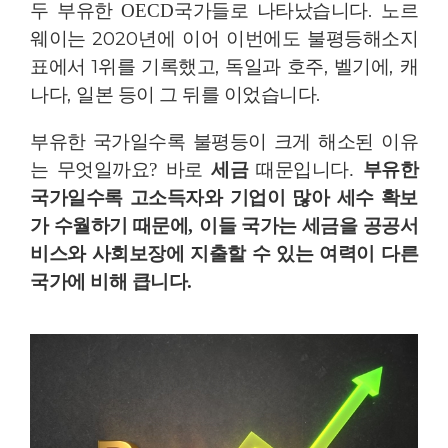
두 부유한
가들로 나타났습니다
.
노르
OECD
국
웨이는
2020
년에 이어 이번에도 불평등해소지
표에서
1
위를 기록했고
,
독일과 호주
,
벨기에
,
캐
나다
,
일본 등이 그 뒤를 이었습니다
.
부유한 국가일수록 불평등이 크게 해소된 이유
는 무엇일까요
?
바로
세금
때문입니다
.
부유한
국가일수록 고소득자와 기업이 많아 세수 확보
가 수월하기 때문에
,
이들 국가는 세금을 공공서
비스와 사회보장에 지출할 수 있는 여력이 다른
국가에 비해 큽니다
.