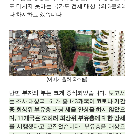
도 미치지 못하는 국가도 전체 대상국의
3
분의
2
나 차지하고 있습니다
.
(
이미지출처 옥스팜
)
반면
부자의 부는 크게 증식
되었습니다
.
보고서
는 조사 대상국
161
개 중
1
43
개국이 코로나 기간
중 최상위 부유층 대상 세율 인상을 하지 않았으
며
,
11
개국은 오히려 최상위 부유층에 대한 감세
를 시행
했다고 꼬집었습니다
.
부유층을 대상으