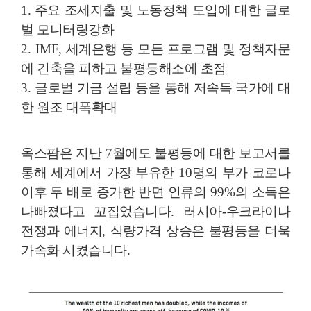
1. 주요 조세지출 및 노동정책 도입에 대한 글로
벌 모니터링강화
2. IMF,
세계은행 등 모든 프로그램 및 정책자문
에 긴축을 피하고 불평등해소에 초점
3.
글로벌 기금 설립 등을 통해 저속득 국가에 대
한 원조 대폭확대
옥스팜은 지난
7
월에도 불평등에 대한 보고서를
통해 세계에서 가장 부유한
10
명의 부가 코로나
이후 두 배로 증가한 반면 인류의
99%
의 소득은
나빠졌다고 꼬집었습니다
.
러시아
-
우크라이나
전쟁과 에너지
,
식량가격 상승은 불평등을 더욱
가속화 시켰습니다
.