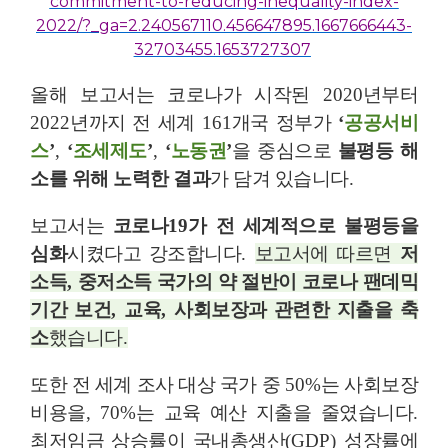
commitment-to-reducing-inequality-index-
2022/?_ga=2.240567110.456647895.1667666443-
32703455.1653727307
올해 보고서는 코로나가 시작된
2020
년부터
2022
년까지 전 세계
161
개국 정부가
‘
공공서비
스
’
,
‘
조세제도
’
,
‘
노동권
’
을 중심으로
불평등 해
소를 위해 노력한 결과
가 담겨 있습니다
.
보고서는
코로나
19
가 전 세계적으로 불평등을
심화
시켰다고 강조합니다
.
보고서에 따르면
저
소득
,
중저소득 국가의 약 절반이 코로나 팬데믹
기간 보건
,
교육
,
사회보장과 관련한 지출을 축
소
했습니다
.
또한 전 세계 조사 대상 국가 중
50%
는 사회보장
비용을
, 70%
는 교육 예산 지출을 줄였습니다
.
최저임금 상승률이 국내총생산
(GDP)
성장률에