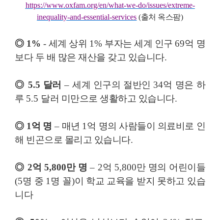
https://www.oxfam.org/en/what-we-do/issues/extreme-
inequality-and-essential-services
(
출처 옥스팜
)
◎
1%
-
세계 상위
1%
부자는 세계 인구
69
억 명
보다 두 배 많은 재산을 갖고 있습니다
.
◎
5.5
달러
–
세계 인구의 절반인
34
억 명은 하
루
5.5
달러 미만으로 생활하고 있습니다
.
◎
1
억 명
–
매년
1
억 명의 사람들이 의료비로 인
해 빈곤으로 몰리고 있습니다
.
◎
2
억
5,800
만 명
–
2
억
5,800
만 명의 어린이들
(5
명 중
1
명 꼴
)
이 학교 교육을 받지 못하고 있습
니다