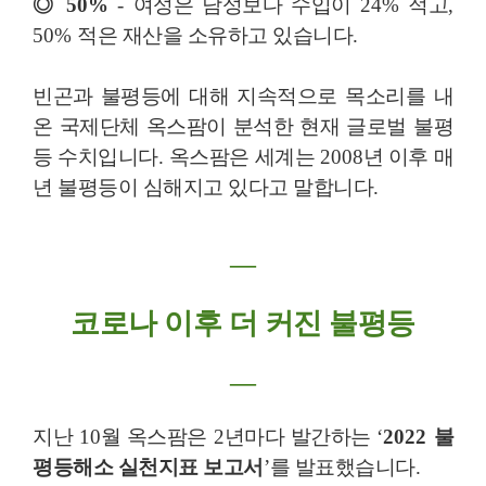
◎
50%
-
여성은 남성보다 수입이
24%
적고
,
50%
적은 재산을 소유하고 있습니다
.
빈곤과 불평등에 대해 지속적으로 목소리를 내
온 국제단체 옥스팜이 분석한 현재 글로벌 불평
등 수치입니다
.
옥스팜은 세계는
2008
년 이후 매
년 불평등이 심해지고 있다고 말합니다
.
―
코로나 이후 더 커진 불평등
―
지난
10
월 옥스팜은
2
년마다 발간하는
‘
2022
불
평등해소 실천지표 보고서
’
를 발표했습니다
.