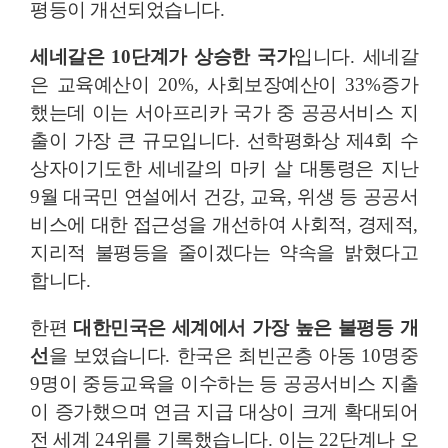
평등이 개선되었습니다
.
세네갈은
10
단계가 상승한 국가
입니다
.
세네갈
은 교육예산이
20%,
사회보장예산이
33%
증가
했는데 이는 서아프리카 국가 중 공공서비스 지
출이 가장 큰 규모입니다
.
선학평화상 제
4
회 수
상자이기도한 세네갈의 마키 살 대통령은 지난
9
월 대국민 연설에서 건강
,
교육
,
위생 등 공공서
비스에 대한 접근성을 개선하여 사회적
,
경제적
,
지리적 불평등을 줄이겠다는 약속을 밝혔다고
합니다
.
한편
대한민국은 세계에서 가장 높은 불평등 개
선
을 보였습니다
.
한국은 최빈곤층 아동
10
명중
9
명이 중등교육을 이수하는 등 공공서비스 지출
이 증가했으며 연금 지급 대상이 크게 확대되어
전 세계
24
위를 기록했습니다
.
이는
22
단계나 오