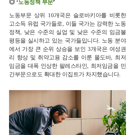
’
◎
‘
노동정책 부문
노동부문 상위
10
개국은 슬로바키아를 비롯한
고소득 유럽 국가들로
,
이들 국가는 강력한 노동
정책
,
낮은 수준의 실업 및 낮은 수준의 임금불
평등을 실시하고 있는 국가들입니다
.
노동 분야
에서 가장 큰 순위 상승을 보인
3
개국은 여성권
리 향상 및 취약고용 감소를 이룬 몰도바
,
최저
임금을 대폭 인상한 팔레스타인
,
최저임금을 민
간부문으로도 확대한 이집트가 차지했습니다
.