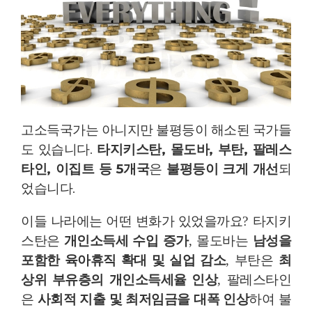
고소득국가는 아니지만 불평등이 해소된 국가들
도 있습니다
.
타지키스탄
,
몰도바
,
부탄
,
팔레스
타인
,
이집트 등
5
개국
은
불평등이 크게 개선
되
었습니다
.
이들 나라에는 어떤 변화가 있었을까요
?
타지키
스탄은
개인소득세 수입 증가
,
몰도바는
남성을
포함한 육아휴직 확대 및 실업 감소
,
부탄은
최
상위 부유층의 개인소득세율 인상
,
팔레스타인
은
사회적 지출 및 최저임금을 대폭 인상
하여 불