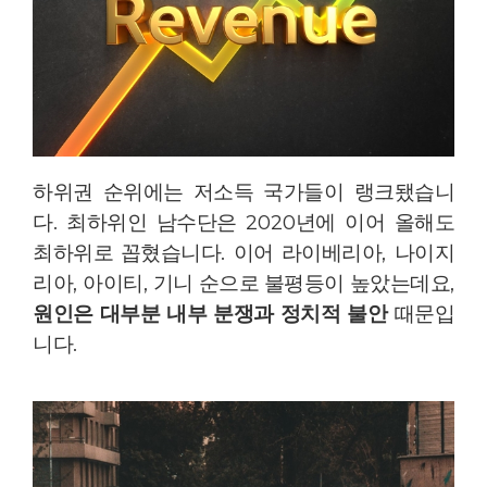
하위권 순위에는 저소득 국가들이 랭크됐습니
다
.
최하위인 남수단은
2020
년에 이어 올해도
최하위로 꼽혔습니다
.
이어 라이베리아
,
나이지
리아
,
아이티
,
기니 순으로 불평등이 높았는데요
,
원인은 대부분 내부 분쟁과 정치적 불안
때문입
니다
.