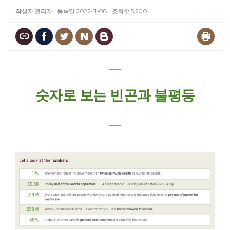
작성자
관리자
등록일
2022-11-08
조회수
5,200
―
숫자로 보는 빈곤과 불평등
―