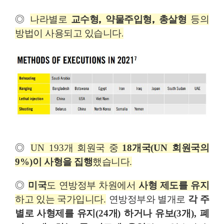
◎
나라별로
교수형
,
약물주입형
,
총살형
등의
방법이 사용되고 있습니다
.
◎
UN 193
개 회원국 중
18
개국
(UN
회원국의
9%)
이 사형을 집행
했습니다
.
◎
미국
도 연방정부 차원에서
사형 제도를 유지
하고 있는 국가입니다
.
연방정부와 별개로
각 주
별로 사형제를 유지
(24
개
)
하거나 유보
(3
개
),
폐