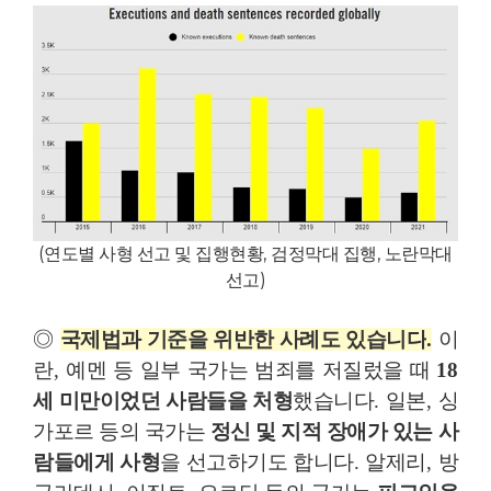
(
연도별 사형 선고 및 집행현황
,
검정막대 집행
,
노란막대
선고
)
◎
국제법과 기준을 위반한 사례도 있습니다
.
이
란
,
예멘 등 일부 국가는 범죄를 저질렀을 때
18
세 미만이었던 사람들을 처형
했습니다
.
일본
,
싱
가포르 등의 국가는
정신 및 지적 장애가 있는 사
람들에게 사형
을 선고하기도 합니다
.
알제리
,
방