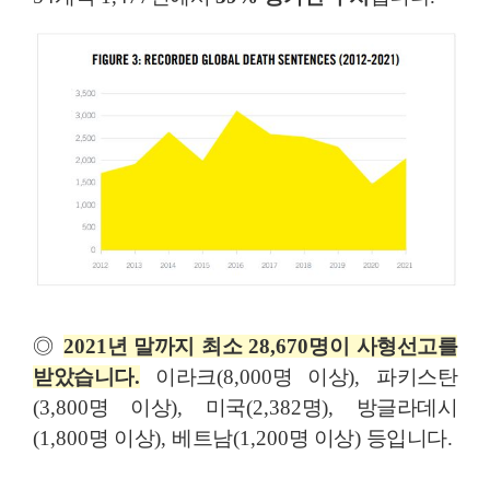
◎
2021
년 말까지 최소
28,670
명이 사형선고를
받았습니다
.
이라크
(8,000
명 이상
),
파키스탄
(3,800
명 이상
),
미국
(2,382
명
),
방글라데시
(1,800
명 이상
),
베트남
(1,200
명 이상
)
등입니다
.