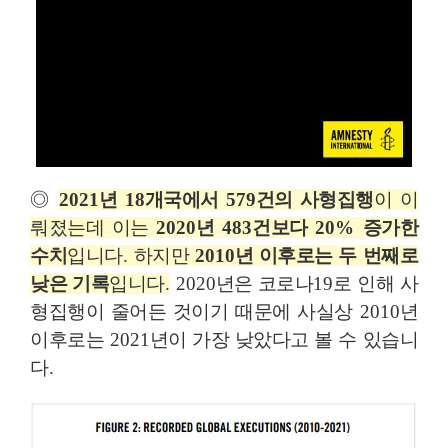
◎
2021
년
18
개국에서
579
건의 사형집행
이 이
뤄졌는데 이는
2020
년
483
건보다
20%
증가한
수치
입니다
.
하지만
2010
년 이후로는 두 번째로
낮은 기록
입니다
.
2020
년은 코로나
19
로 인해 사
형집행이 줄어든 것이기 때문에 사실상
2010
년
이후로는
2021
년이 가장 낮았다고 볼 수 있습니
다
.