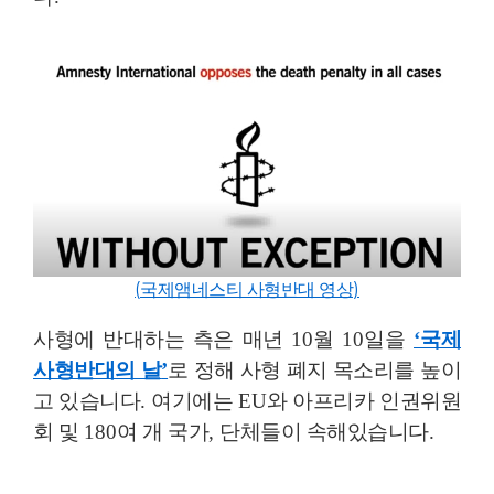
(
국제앰네스티 사형반대 영상
)
사형에 반대하는 측은 매년
10
월
10
일을
‘
국제
사형반대의 날
’
로 정해 사형 폐지 목소리를 높이
고 있습니다
.
여기에는
EU
와 아프리카 인권위원
회 및
180
여 개 국가
,
단체들이 속해있습니다
.