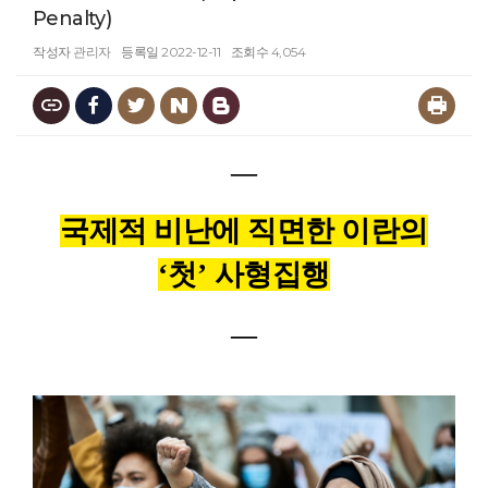
Penalty)
작성자
관리자
등록일
2022-12-11
조회수
4,054
―
국제적 비난에 직면한 이란의
‘
첫
’
사형집행
―