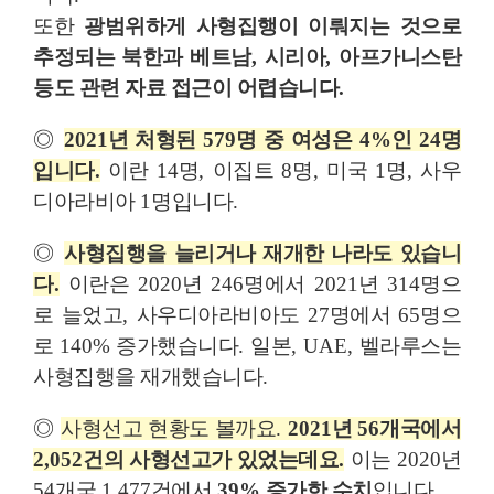
또한
광범위하게 사형집행이 이뤄지는 것으로
추정되는 북한과 베트남
,
시리아
,
아프가니스탄
등도 관련 자료 접근이 어렵습니다
.
◎
2021
년 처형된
579
명 중 여성은
4%
인
24
명
입니다
.
이란
14
명
,
이집트
8
명
,
미국
1
명
,
사우
디아라비아
1
명입니다
.
◎
사형집행을 늘리거나 재개한 나라도 있습니
다
.
이란은
2020
년
246
명에서
2021
년
314
명으
로 늘었고
,
사우디아라비아도
27
명에서
65
명으
로
140%
증가했습니다
.
일본
, UAE,
벨라루스는
사형집행을 재개했습니다
.
◎
사형선고 현황도 볼까요
.
2021
년
56
개국에서
2,052
건의 사형선고가 있었는데요
.
이는
2020
년
54
개국
1,477
건에서
39%
증가한 수치
입니다
.