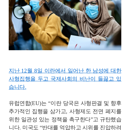
지난
12
월
8
일 이란에서 일어난 한 남성에 대한
사형집행을 두고 국제사회의 비난이 들끓고 있
습니다
.
유럽연합
(EU)
는
“
이란 당국은 사형판결 및 향후
추가적인 집행을 삼가고
,
사형제도 전면 폐지를
위한 일관성 있는 정책을 촉구한다
”
고 규탄했습
니다
.
미국도
“
반대를 억압하고 시위를 진압하려