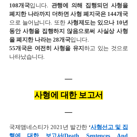
108
개국
입니다
.
관행에 의해 집행되던 사형을
폐지한 나라까지 더하면 사형 폐지국은
144
개국
으로 늘어납니다
.
또한
사형제도는 있으나
10
년
동안 사형을 집행하지 않음으로써 사실상 사형
을 폐지한 나라는
28
개국
입니다
.
55
개국은 여전히 사형을 유지
하고 있는 것으로
나타났습니다
.
―
사형에 대한 보고서
―
국제앰네스티가
2021
년 발간한
‘
사형선고 및 집
행에 대한 보고서
(Death Sentences And