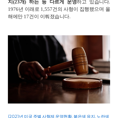
지
(23
개
)
하는 등 다르게 운영
하고 있습니다
.
1976
년 이래로
1,557
건의 사형이 집행됐으며 올
해에만
17
건이 이뤄졌습니다
.
(2021
년 미국 주별 사형제 운영현황
,
붉은색 유지
,
노란색