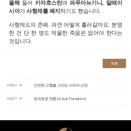
올해
들어
카자흐스탄
과
파푸아뉴기니
,
말레이
시아
가
사형제를 폐지
하기도 했습니다
.
사형제도의 존폐
.
과연 어떻게 흘러갈까요
.
분명
한 건 단 한 명도 억울한 죽음은 없어야 한다는
것입니다
.
목록
PREV
안전한 고향을 그리는 시리아 난민
NEXT
정의로운 전환 (A Just Transition)