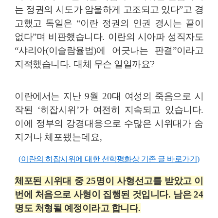
는 정권의 시도가 암울하게 고조되고 있다
”
고 경
고했고 독일은
“
이란 정권의 인권 경시는 끝이
없다
”
며 비판했습니다
.
이란의 시아파 성직자도
“
샤리아
(
이슬람율법
)
에 어긋나는 판결
”
이라고
대체 무슨 일일까요
?
지적했습니다
.
이란에서는 지난
9
월
20
대 여성의 죽음으로 시
작된
‘
히잡시위
’
가 여전히 지속되고 있습니다
.
이에 정부의 강경대응으로 수많은 시위대가 숨
지거나 체포됐는데요
,
(
이란의 히잡시위에 대한 선학평화상 기존 글 바로가기
)
체포된 시위대 중
25
명이 사형선고를 받았고 이
번에 처음으로 사형이 집행된 것입니다
.
남은
24
명도 처형될 예정이라고 합니다
.