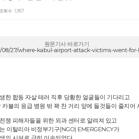
조회수
1,957
원문기사 바로가기
1/08/27/where-kabul-airport-attack-victims-went-for-
생한 합동 자살 테러 직후 당황한 얼굴들이 기다리고
카불의 응급 병원 밖 꽉 찬 거리 앞에 들것들이 줄지어 
전쟁 피해자들을 위한 외과 센터로 알려져 있고
 이탈리아 비정부기구(NGO) EMERGENCY가
색의 시설로 급히 이송되었다.