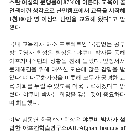
스탄 여성의 문맹률이 87%에 이른다. 교육이 곧
인권이란 생각으로 난민캠프에서 교육을 시작해
1천300만 명 이상의 난민을 교육해 왔다"
고 말
했다.
국내 교육격차 해소 프로젝트인 '국경없는 공부
방' 운영자 최정은 팀장은 "야쿠비 박사를 통해
아프가니스탄의 상황을 전해 들었다. 앞장서서
문제해결을 위해 애쓰신 모습에 많은 감명을 받
았다"며 다문화가정을 비롯해 모두가 공평한 교
육 기회를 누릴 수 있도록 더욱 노력하겠다고 밝
혔다. 야쿠비 박사는 희망을 갖는 것이 중요하다
며 화답했다.
이날 김동연 한국YSP 회장은
야쿠비 박사가 설
립한 아프간학습연구소(AIL·Afghan Institute of