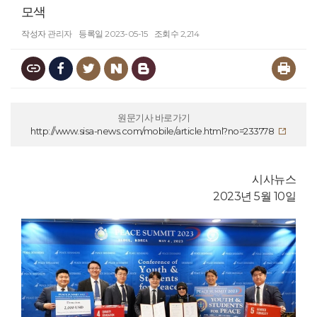
모색
작성자
관리자
등록일
2023-05-15
조회수
2,214
원문기사 바로가기
http://www.sisa-news.com/mobile/article.html?no=233778
시사뉴스
2023년 5월 10일