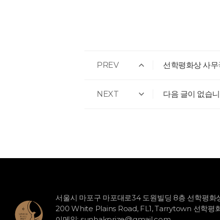
PREV
선학평화상 사무
NEXT
다음 글이 없습니
서울시 마포구 마포대로34 도원빌딩 8층 선학평
200 White Plains Road, FL1, Tarrytown 선
이메일:
sunhakprize@gmail.com