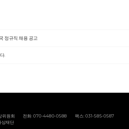
국 정규직 채용 공고
다.
화상위원회
전화: 070-4480-0588
팩스: 031-585-0587
학평화상재단