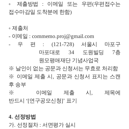
◦
제출방법
:
이메일 또는 우편
(
우편접수는
접수마감일 도착분에 한함
)
◦
제출처
-
이메일
: commemo.proj@gmail.com
-
우 편
: (121-728)
서울시 마포구
마포대로
34
도원빌딩
7
층
원모평애재단 기념사업국
※
날인이 없는 공문과 신청서는 무효로 처리함
※
이메일 제출 시
,
공문과 신청서 표지는 스캔
후 송부
※
이메일 제출 시
,
제목에
반드시
‘[
연구공모신청
]’
표기
4.
선정방법
가
.
선정절차
:
서면평가 실시