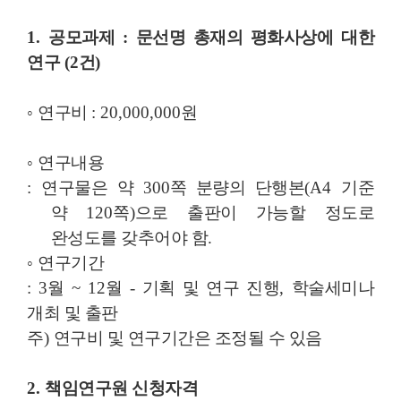
1.
공모과제
:
문선명 총재
의 평화사상에 대한
연구
(2
건
)
◦
연구비
: 20,000,000
원
◦
연구내용
:
연구물은 약
300
쪽 분량의 단행본
(A4
기준
약
120
쪽
)
으로 출판이 가능할 정도로
완성도를 갖추어야 함
.
◦
연구기간
: 3
월
~ 12
월
-
기획 및 연구 진행
,
학술세미나
개최 및 출판
주
)
연구비 및 연구기간은 조정될 수 있음
2.
책임연구원 신청자격