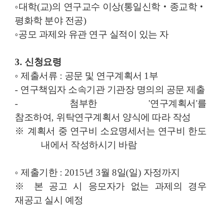
◦
대학
(
교
)
의 연구교수 이상
(
통일신학
‧
종교학
‧
평화학 분야 전공
)
◦
공모 과제와 유관 연구 실적이 있는 자
3.
신청요령
◦
제출서류
:
공문 및 연구계획서
1
부
-
연구책임자 소속기관 기관장 명의의 공문 제출
-
첨부한
'
연구계획서
'
를
참조하여
,
위탁연구계획서 양식에 따라 작성
※
계획서 중 연구비 소요명세서는 연구비 한도
내에서 작성하시기 바람
◦
제출기한
: 2015
년
3
월
8
일
(
일
)
자정까지
※
본 공고 시 응모자가 없는 과제의 경우
재공고 실시 예정