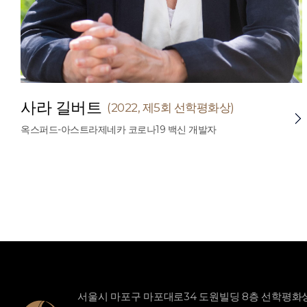
사라 길버트
(2022, 제5회 선학평화상)
옥스퍼드-아스트라제네카 코로나19 백신 개발자
서울시 마포구 마포대로34 도원빌딩 8층 선학평