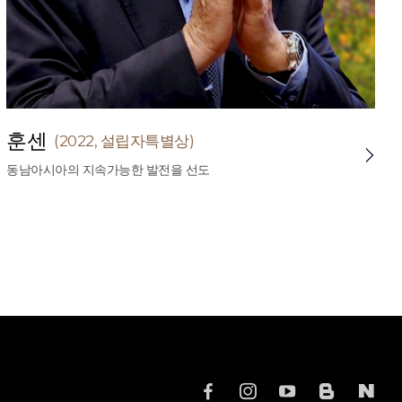
훈센
(2022, 설립자특별상)
동남아시아의 지속가능한 발전을 선도
Sun