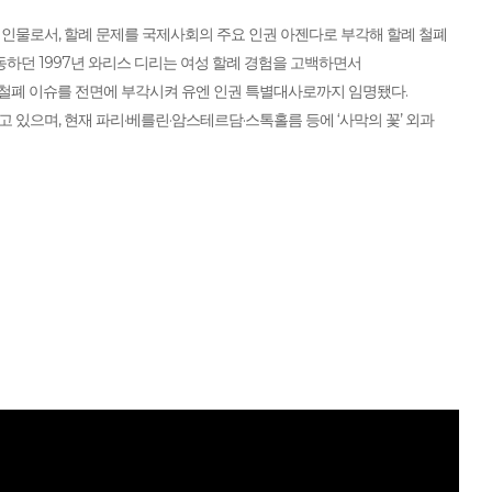
인물로서, 할례 문제를 국제사회의 주요 인권 아젠다로 부각해 할례 철폐
동하던 1997년 와리스 디리는 여성 할례 경험을 고백하면서
철폐 이슈를 전면에 부각시켜 유엔 인권 특별대사로까지 임명됐다.
고 있으며, 현재 파리·베를린·암스테르담·스톡홀름 등에 ‘사막의 꽃’ 외과