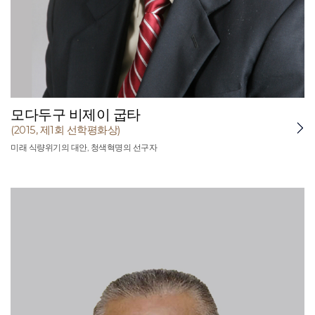
모다두구 비제이 굽타
(2015, 제1회 선학평화상)
미래 식량위기의 대안, 청색혁명의 선구자