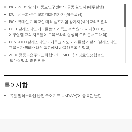
2003-2010 루터교세계연맹(LWF) 회원, 집행위원회 및 이사회
2019 페이셈 테리스 평화와 자유 상 (로마 가톨릭)
1982-2008 알 리카 종교연구센터의 공동 설립자 (예루살렘)
2003-2010 루터교세계연맹(LWF) 부회장 및 위원
1984 성공회-루터교회 대화 참가자 (예루살렘)
2010-2016 중동교회협의회(MECC) 회장
1984 유대인-기독교인 대화 심포지엄 참가자 (세계교회위원회)
2010-2017 루터교세계연맹(LWF) 의장
1998 ‘팔레스타인 커리큘럼의 기독교적 차원’의 저자 (1998년
1995-현재 중동교회협의회(MECC) 집행위원회
예루살렘 교회 지도들이 교육부와의 협상의 주요 문서로 채택)
1998-현재 예루살렘에 있는 루터 세계 서비스 오거스타 빅토리아
1997-2000 팔레스타인의 기독교 지도 커리큘럼 개발자 (팔레스타인
병원 이사회 의장
교육부가 팔레스타인 학교에서 사용하도록 인정함)
1998-현재 요르단팔레스타인복음주의루터교회 학회 의장(ELCJHL)
2006 중동복음주의교회협의회(FMEEC)의 상호인정협정인
‘암만협정’의 중요 인물
1998-현재 요르단팔레스타인복음주의루터교회 해외 파트너 간 협력
조정 위원회, 의장
2009 기독교 단결을 위한 기도 주간의 작가
1998-현재 요르단팔레스타인복음주의루터교회 주교 (1998년 1월 5일
1991-현재 조나 그룹(Jonah Group) 개시자 (비공식 장기간의 대화를
제정)
통해서 지역 기독교인과 유대인의 공동 성찰 포럼 역할을 하는 단체)
특이사항
2001-현재 핀란드 수도원 회원
1997-현재 팔레스타인 종교 교육 커리큘럼 평가자
2002-현재 팔레스타인-이스라엘 에큐메니칼 동반자 프로그램
‘유엔 팔레스타인 난민 구호 기구(UNRWA)’에 등록된 난민
1997-현재 지방 교회에서 활동
(EAPPI) 이니셔티브의 공동 설립자 겸 의장
1998-현재 세계의 교회, 회당 간 관계를 개선하기 위해 지속적인 활동
2003-현재 베이루트 근동 신학부 회원, 이사회
2000-현재 요르단 종파 공존연구센터 회원 (요르단 암만)
2004-현재 국제 그랜드 채플레인, 예루살렘 신전 국제 군주 군사령관
2006-현재 성지에 관한 종교기관 의회 창립회원 (CRIHL)
2004-현재 베이트 자라의 아브라함의 허버지 의장
2010-현재 종교지도자위원회 위원 (C-1 세계대화 파운데이션)
2007-현재 예루살렘의 스웨덴 신학연구소 위원