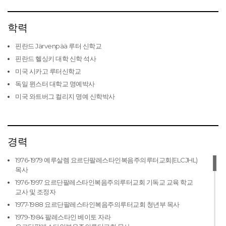
학력
핀란드 Järvenpää 루터 신학교
핀란드 헬싱키 대학 신학 석사
미국 시카고 루터신학교
독일 뮌스터 대학교 명예박사
미국 와트버그 컬리지 명예 신학박사
경력
1976-1979 예루살렘 요르단팔레스타인복음주의루터교회(ELCJHL)
목사
1976-1997 요르단팔레스타인복음주의루터교회 기독교 교육 학교
교사 및 조정자
1977-1988 요르단팔레스타인복음주의루터교회 청년부 목사
1979-1984 팔레스타인 베이토 자라