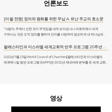
2010-현재 성공회 루터교회재단 루터교 후원자
언론보도
2007-현재 ELCJHL 세브란스 및 연금 기금의 의장 겸 이사회
2016 프란치스코 교황이 마틴 루터 종교개혁 500년 행사 기념
2007-현재 요르단팔레스타인복음주의루터교회(ELCJHL) 침례 현장
공동선언문에 서명, 루터교 개혁 및 로마 가톨릭교와 루터교 역사적
위원회
화해
[이·팔 전쟁] 정의와 평화를 위한 무닙 A. 유난 주교의 호소문
2007-현재 베들레헴의 알 디야르 컨소시엄의 의장 겸 이사회
2010-현재 중동복음주의교회협의회(FMEEC) 펠로우십 회원 겸
“사람아, 주께서 선한 것이 무엇임을 네게 보이셨나니 여호와께서 네게
집행위원회
구하시는 것은 오직 정의를 행하며 인자를 사랑하며 겸손하게 네 하나님과
2010-현재 루터교세계연맹(LWF) 의장 겸 집행위원회 겸 이사회
함께하는 것이 아니냐” (미가서 6:8) 팔레스타인 기독교인의 호소 무닙 A. 유난
주교 (제4회 선학평화상 수상자) 친애하는 친구 여러분, 저는 이 성도의 도시
2016-현재 중동교회협의회(MECC) 명예 회장
팔레스타인과 이스라엘 세계교회적 반주 프로그램 20주년 기념: 25개국 1,800명의 반주자
예루살렘에서 이 성지가 또 다른 전쟁으로 인해 모든 주민의 안녕이 위협받고
2016-현재 중동교회협의회(MECC) 명예 의장
있는 상황에서 여러분께 글을 씁니다. 10월 7일 하마스의 공격으로 시작된
2022년 11월 23일World Council of Churches[팔레스타인과 이스라엘의
2016-현재 야세르 아라파트 재단 위원
비극적인 전쟁 상황에 대해 많은 성명이 나왔습니다. 이러한 성명들은 한쪽
에큐메니칼 동반 프로그램 (EAPPI)은 2002년 제네바에 본부를 둔 세계 교회
또는 다른 쪽에 찬성하거나 반대하는 내용입니다. 일부 서방 기독교인들은
협의회 (WCC)에 의해 설립되었으며 아랍-이스라엘 분쟁에 대한 주력
종말론적인 관점을 통해 이 전쟁을 종교전쟁으로 해석하고 있습니다. 그러나
프로젝트입니다. 팔레스타인 주민과 이스라엘 군대 간의 사이에서 보호를
예루살렘에 살고 있는 많은 사람들은 다르게 보고 있으며, 다윗과 함께
제공하고 마찰을 완하하기 위해 에큐메니칼 동반자E(cumunical
기도합니다: \"내가 눈을 들어 언덕을 바라보니 나의 도움이 어디에서
Accompaniers)를 모집하고 파견합니다. 무닙유난 주교는 설립자 중
오겠나이까? 나의 도움은 하늘과 땅을 지으신 주님에게서 오나이다\" (시편
한명입니다.]약 100명의 손님이 예루살렘의 호텔 임페리얼에 모여 만나
121:1). 저는 팔레스타인에 살고 있는 기독교복음주의 루터교의 주교로서,
인사하고 현지 이야기를 들었습니다. 게스트 중에는 팔레스타인과 이스라엘
영상
계속되는 폭력과 가자지구의 전쟁 속에서 말씀을 전합니다. 저는 성별, 종교,
국가 코디네이터의 교회 수장, 회원 교회, 에큐메니칼 파트너, 에큐메니칼
민족, 정치적 또는 교파적 소속과 관계없이 모든 생명의 신성함을 믿으며, 모든
동행자, 에큐메니칼 동행 프로그램이 있었습니다.행사는 콘스탄티나의
인간이 하나님의 형상을 지니고 있기 때문에 팔레스타인인과 이스라엘인
대주교 Aristarchos 대주교와 WCC 사무총장 대리 Dr. Ioan Sauca 목사가