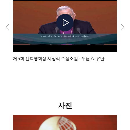
모두 동등한 존엄성을 가진다고 확언합니다. \"내가 왔노니 그들이 생명을
개회했습니다. 연사 중에는 팔레스타인의 에큐메니칼 반주 프로그램과
얻고 더 풍성히 얻게 하려 함이니라\" (요한복음 10:10)라는 예수님의 약속은
이스라엘 국가 조정관도 있었습니다. 에큐메니칼 동반자; Ibrahim Azar 주교,
모든 사람을 위한 것입니다. 모든 인간은 하나님의 사랑을 받으며 존엄한 삶을
성지와 예루살렘의 복음주의 루터교 교회; 그리고 Rt. Munib Younan 목사,
누릴 자격이 있습니다. 우리의 성지 예루살렘은 오늘날 폭력, 증오, 전쟁,
요르단 복음주의 루터 교회와 성지의 명예 주교.2002년 WCC는 성지의 교회
비인간화, 억압, 점령, 그리고 타인의 인권을 부정하는 죄로 고통받고
지도자들의 부름에 응답하여 팔레스타인과 이스라엘에서 에큐메니칼 동반
있습니다. 이러한 죄와 그로 인한 비극 속에서, 교회는 말씀을 전해야 합니다.
프로그램을 설립했습니다.“전 세계 약 5억 8천만 명의 기독교인을 대표하는
그것은 자유를 옹호하고, 책임을 촉진하며, 정의를 장려하고, 희망을 고취하며,
회원 교회가 있는 WCC가 부름에 응답했습니다.”라고 그는 말했습니다.
자비의 여지를 만들고, 책임을 요구하는 말씀이어야 합니다. 저는
“2002년 초, 야눈이라는 작은 마을 주민들은 높은 수준의 정착민 폭력으로
팔레스타인으로서 예루살렘에서 여러분에게 다음과 같이 호소합니다:
인해 집에서 쫓겨났습니다.”이스라엘과 국제 평화 운동가들은 행동을 취했고
제4회 선학평화상 시상식 수상소감 - 무닙 A. 유난
제4회 
• 하나님의 형상으로 창조된 인간 생명에 대한 폭력과 살인을 그만두어야
마을 주민들이 안전하게 돌아올 수 있기를 바라며 야눈 마을에 살기로
합니다. • 증오를 그만두어야 합니다. • 비인간화를 그만두어야 합니다.
결정했습니다. “이 활동가들이 제공한 보호 덕분에 야눈 주민들이 돌아올 수
• 정치적 의제를 위해 종교를 이용하는 것을 그만두어야 합니다. • 폭력을
있었습니다.”라고 Sauca는 회상했습니다.이 성공은 영감을 주었고 2002년에
그만두어야 합니다. • 불법적인 이스라엘 점령을 그만두어야 합니다. • 피
팔레스타인과 이스라엘에서 에큐메니칼 반주 프로그램이 탄생했습니다.
흘림을 그만두어야 합니다. • 전쟁을 그만두어야 합니다. (출처 : ABC News)
WCC 회원 교회는 이후 25개국에서 1,800명 이상의 에큐메니칼 동반자를
우리는 ‘생명의 사람’이지 결코 ‘죽음의 사람’이 아닙니다. 하나님은 국적이나
모집하여 웨스트 뱅크 주변에서 3개월 동안 봉사했습니다.지역 사회,
인종에 상관없이 모든 인간이 완전한 인권과 하나님이 주신 생명을 존엄하게
이스라엘 및 팔레스타인 인권 단체, 국제 기관과 긴밀히 협력하면서 이
사진
누려야 한다고 말씀하셨습니다. 저는 언제나 평화로운 비폭력 투쟁을
프로그램은 그 이후로 이 지역에서 지속적으로 존재해 왔습니다.각지에서
믿어왔습니다. 전쟁을 일으킨 자들은 역사에서 잊혀지겠지만, 평화롭고
기념일 인사말수년 동안 팔레스타인과 이스라엘에서 에큐메니칼 반주
비폭력적인 믿음을 가진 사람들은 역사에 기록될 것입니다. 마틴 루터 킹
프로그램을 지원하고 함께 일한 사람들은 시간을 내어 인사를 나누고
주니어 박사, 데스몬드 투투 대주교, 마하트마 간디, 넬슨 만델라, 제파니아
프로그램에 대한 추억을 나눴습니다.루터교 세계 연맹의 전 회장인 Munib