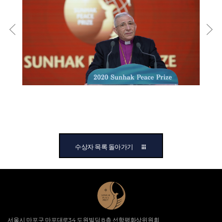
카미타 주교, 마나스 부텔레지 주교, 도로시 데이, 마더 테레사, 로메로 대주교
Younan 주교는 이 프로그램의 아이디어가 \"팔레스타인과 이스라엘, 그리고
등 많은 이들이 말씀의 힘으로 불의, 인종 차별, 식민주의에 도전했습니다.
전 세계에서 정의, 평화 및 화해를 촉진하는 것\"이라고 말했습니다.Younan은
저는 항상 정의를 위한 평화로운 비폭력 투쟁을 믿어왔습니다. 그들은 권력에
다음과 같이 덧붙였습니다. “우리는 이 정의의 하나님을 신뢰하기만 하면
맞서 진실을 말하고 정의, 평화, 공존, 조화, 평등, 화해를 위한 진정한 비전을
됩니다. 그것이 세상에 대한 나의 희망입니다.” Eskidjian은 이 프로그램이
제시했습니다. 그들은 종교 전통의 가르침을 해석하여 이웃을 사랑하고,
계속해서 성장하고 사람들의 삶에 변화를 가져오기를 바란다고 덧붙였
심지어 이웃의 인권을 보호함으로써 이웃을 사랑하는 데까지 나아갔습니다.
습니다.“나의 희망은 두 민족과 모든 신앙 공동체가 평화롭게 함께 사는
권력을 가진 자들이 동요했을 때에도, 이 지도자들은 불의와 전쟁의 시기에
곳입니다.”라고 그녀는 말했습니다.세계기독교커뮤니케이션협회 사무총장
사람들을 인도하여 정의에 기반한 평화가 그 어떤 전쟁, 억압, 인종 차별,
사라 스페이처(Sara Speicher)도 이 프로그램이 처음 구상되던 시절을
폭력보다 강하다는 것을 보여주었습니다. 마틴 루터 킹 주니어 박사의 현명한
회상했다. “이 아이디어는 무엇보다 먼저 WCC의 관심에 대한 가시적 표시로
말씀은 여전히 우리 귓가에 울립니다: \"증오에 대한 증오는 증오를
교회와 지역 팔레스타인 및 이스라엘 그룹의 수장들에게 보여지고 환영
증폭시키며, 별이 없는 밤에 더 깊은 어둠을 더합니다. 어둠으로 어둠을 몰아낼
받았지만, 또한 이 동반이 어느 정도의 연대를 보여주고, 인식을 높일
수는 없습니다. 오직 빛으로만 할 수 있습니다. 증오로 증오를 몰아낼 수는
것입니다.”
없습니다. 오직 사랑만이 그것을 할 수 있습니다.\" 수많은 팔레스타인인과
수상자 목록 돌아가기
이스라엘인이 죽어가는 비극적인 사건 속에서도 하나님의 빛은 우리 마음
속에서 빛나고 있습니다. 최근 몇 주 동안 이스라엘인 1,400여 명과
팔레스타인인 1만여 명이 사망한 것으로 집계되었습니다. 이에는 약
4,000명의 어린이들, 의료진, 국제구호요원들이 포함됩니다. 저는
이스라엘인과 팔레스타인인 모두의 민간인 살해를 명백히 규탄합니다.
하지만 이 어둠의 시대에도 우리는 증오가 우리를 집어삼키는 것을 결코
허용해선 안 됩니다. 우리는 이 성지에 사는 모든 사람을 위해 정의에 기반한
서울시 마포구 마포대로34 도원빌딩 8층 선학평화상위원회