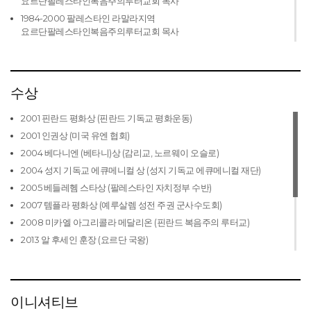
요르단팔레스타인복음주의루터교회 목사
1984-2000 팔레스타인 라말라지역
요르단팔레스타인복음주의루터교회 목사
1985-1990 중동교회협의회 교육위원회 회원
1990-1995 중동교회협의회 생명과 서비스위원회
1990-1998 요르단팔레스타인복음주의루터교회 종교회의 회장
수상
1993-1998 중동복음주의교회협의회 신학위원회 회원
2001 핀란드 평화상 (핀란드 기독교 평화운동)
1993-1998 중동교회협의회 팔레스타인 난민 서비스부 회원
2001 인권상 (미국 유엔 협회)
1997-2003 루터교세계연맹(LWF) 생태학연구소의 이사회, 부이사
2004 베다니엔 (베타니)상 (감리교, 노르웨이 오슬로)
1997-2003 루터교세계연맹(LWF) 임무 개발 프로그램 위원회의
부위원장
2004 성지 기독교 에큐메니컬 상 (성지 기독교 에큐메니컬 재단)
1997-2010 루터교세계연맹(LWF) 임무 개발부 위원회 및 회원
2005 베들레헴 스타상 (팔레스타인 자치정부 수반)
1998-2004 예루살렘-국제기독교위원회(ICC) 회장, 이사회
2007 템플라 평화상 (예루살렘 성전 주권 군사수도회)
1998-2004 중동복음주의교회협의회(FMEEC) 회원, 집행위원회
2008 미카엘 아그리콜라 메달리온 (핀란드 복음주의 루터교)
1998-2006 세계교회협의회(WCC) 회원
2013 알 후세인 훈장 (요르단 국왕)
1998-2010 루터교세계연맹(LWF) 아시아 지역 교회 지도자 회의 의장
2014 시비스 문디 상 (캐나다 마틴 루터 대학교)
1999-2003 베이루트 근동 신하대학부 부회장, 이사회
2016 예루살렘 황금상 (팔레스타인 알쿠드 대학교)
2001-2004 베이트 하니나의 직업훈련소 이사회
2017 니와노 평화상 (니와노평화재단)
이니셔티브
2004-2010 중동복음주의교회협의회(FMEEC) 펠로우십 의장
2018 이해의 가교상 (미국 조지타운 대학교)